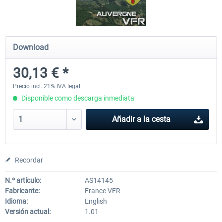
Hamburg-Finkenwerder
Madeira X Evolution
Download
30,13 € *
12,10 € *
25,37 € *
Precio incl. 21% IVA legal
Disponible como descarga inmediata
Añadir a la cesta
Recordar
N.º artículo:
AS14145
Fabricante:
France VFR
Idioma:
English
Versión actual:
1.01