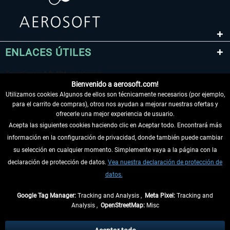
ENLACES ÚTILES
Bienvenido a aerosoft.com!
Utilizamos cookies Algunos de ellos son técnicamente necesarios (por ejemplo,
para el carrito de compras), otros nos ayudan a mejorar nuestras ofertas y
ofrecerle una mejor experiencia de usuario.
Acepta las siguientes cookies haciendo clic en Aceptar todo. Encontrará más
información en la configuración de privacidad, donde también puede cambiar
DESISTIR DEL CONTRATO
su selección en cualquier momento. Simplemente vaya a la página con la
declaración de protección de datos.
Vea nuestra declaración de protección de
INFORMACIÓN
datos.
NO SE PIERDA LAS ÚLTIMAS NOTICIAS
Google Tag Manager:
Tracking and Analysis ,
Meta Pixel:
Tracking and
Analysis ,
OpenStreetMap:
Misc
* Todos los precios, incl. el IVA legal y
gastos de envío
así como las posibles
tasas de recepción si no se describe lo contrario