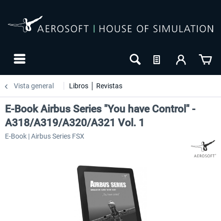
Vista general
Libros │ Revistas
E-Book Airbus Series "You have Control" -
A318/A319/A320/A321 Vol. 1
E-Book | Airbus Series FSX