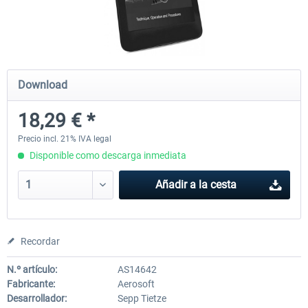
E-Book Airbus Series "You have
SoFly - A Complete Guide to 
Control" -...
Simulator 2020
Download
18,29 € *
7,25 € *
18,29 € *
Precio incl. 21% IVA legal
Disponible como descarga inmediata
Añadir a la cesta
Recordar
N.º artículo:
AS14642
Fabricante:
Aerosoft
Desarrollador:
Sepp Tietze