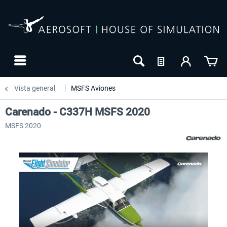
Vista general
MSFS Aviones
Carenado - C337H MSFS 2020
MSFS 2020