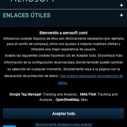
ENLACES ÚTILES
Bienvenido a aerosoft.com!
Utilizamos cookies Algunos de ellos son técnicamente necesarios (por ejemplo,
para el carrito de compras), otros nos ayudan a mejorar nuestras ofertas y
ofrecerle una mejor experiencia de usuario.
Acepta las siguientes cookies haciendo clic en Aceptar todo. Encontrará más
información en la configuración de privacidad, donde también puede cambiar
DESISTIR DEL CONTRATO
su selección en cualquier momento. Simplemente vaya a la página con la
declaración de protección de datos.
Vea nuestra declaración de protección de
INFORMACIÓN
datos.
NO SE PIERDA LAS ÚLTIMAS NOTICIAS
Google Tag Manager:
Tracking and Analysis ,
Meta Pixel:
Tracking and
Analysis ,
OpenStreetMap:
Misc
* Todos los precios, incl. el IVA legal y
gastos de envío
así como las posibles
tasas de recepción si no se describe lo contrario
Aceptar todo
** De aplicación a envíos dentro de Alemania. Los plazos de envío para los
Técnicamente necesario para aceptar
demás países se pueden consultar en la
información de envío
.