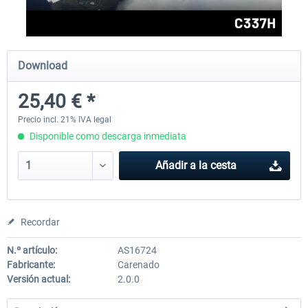
FlightSim Studio - E-Jets 170/175
Aerosoft Aircraft A340-600
Download
25,40 € *
40,62 € *
81,33 € *
Precio incl. 21% IVA legal
Disponible como descarga inmediata
Añadir a la cesta
Recordar
N.º artículo:
AS16724
Fabricante:
Carenado
Versión actual:
2.0.0