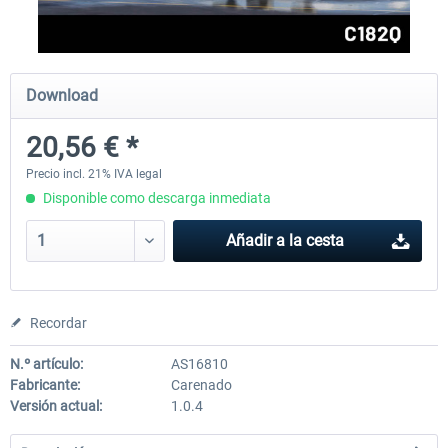
FlightSim Studio - E-Jets 170/175
Aerosoft Aircraft A340-600
Download
20,56 € *
40,62 € *
81,33 € *
Precio incl. 21% IVA legal
Disponible como descarga inmediata
Añadir a la cesta
Recordar
N.º artículo:
AS16810
Fabricante:
Carenado
Versión actual:
1.0.4