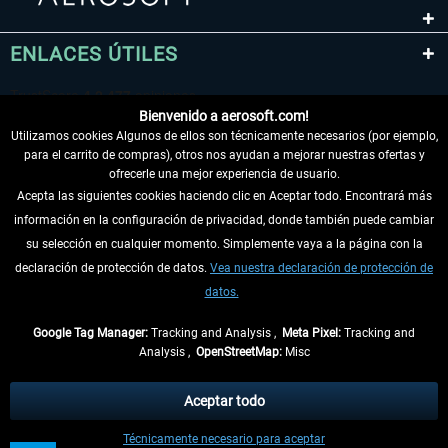
ENLACES ÚTILES
Bienvenido a aerosoft.com!
Utilizamos cookies Algunos de ellos son técnicamente necesarios (por ejemplo,
para el carrito de compras), otros nos ayudan a mejorar nuestras ofertas y
ofrecerle una mejor experiencia de usuario.
Acepta las siguientes cookies haciendo clic en Aceptar todo. Encontrará más
información en la configuración de privacidad, donde también puede cambiar
DESISTIR DEL CONTRATO
su selección en cualquier momento. Simplemente vaya a la página con la
declaración de protección de datos.
Vea nuestra declaración de protección de
INFORMACIÓN
datos.
NO SE PIERDA LAS ÚLTIMAS NOTICIAS
Google Tag Manager:
Tracking and Analysis ,
Meta Pixel:
Tracking and
Analysis ,
OpenStreetMap:
Misc
* Todos los precios, incl. el IVA legal y
gastos de envío
así como las posibles
tasas de recepción si no se describe lo contrario
Aceptar todo
** De aplicación a envíos dentro de Alemania. Los plazos de envío para los
Técnicamente necesario para aceptar
demás países se pueden consultar en la
información de envío
.