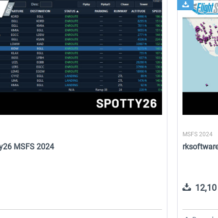
o
Aerosoft Toolbar Pushback
rkApps - FSRealistic+
Pro
10,12 € *
30,24 € *
MSFS 2024
tty26 MSFS 2024
rksoftwar
12,10 