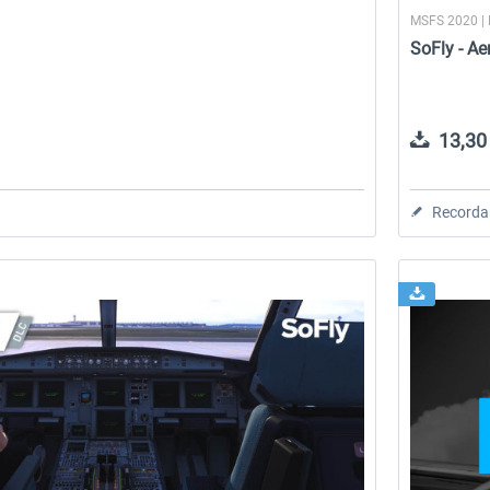
MSFS 2020 |
SoFly - A
13,30 
Recorda