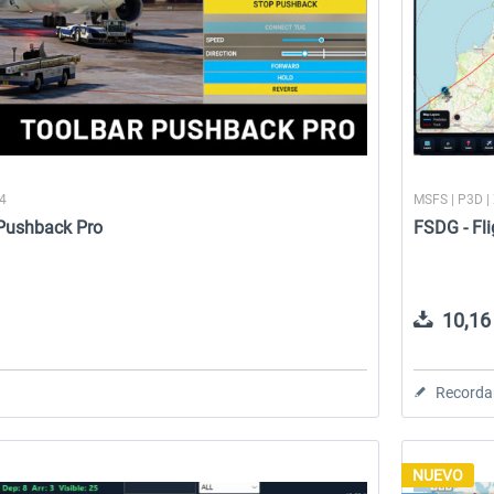
24
MSFS | P3D |
 Pushback Pro
FSDG - Fli
10,16 
Recorda
NUEVO