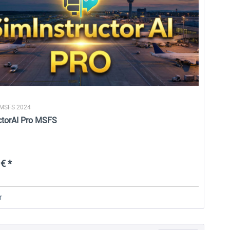
 MSFS 2024
ctorAI Pro MSFS
€ *
r