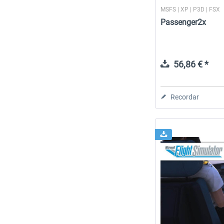
MSFS | XP | P3D | FSX
Passenger2x
56,86 € *
Recordar