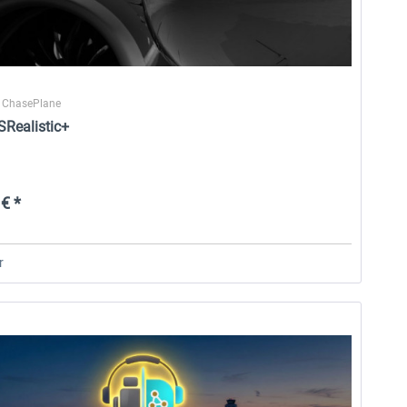
 ChasePlane
SRealistic+
€ *
r