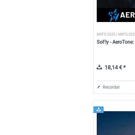
MSFS 2020 | MSFS 20
SoFly - AeroTone:
18,14 € *
Recordar