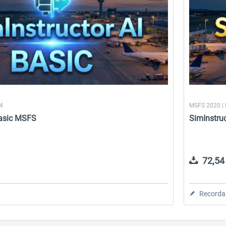
24
MSFS 2020 |
Basic MSFS
SimInstru
72,54 
Recorda