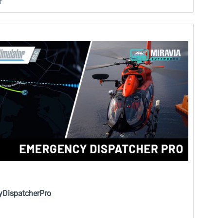
r
yDispatcherPro