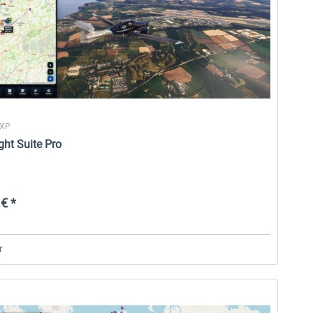
 XP
ght Suite Pro
€ *
r