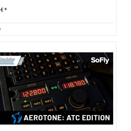
€ *
r