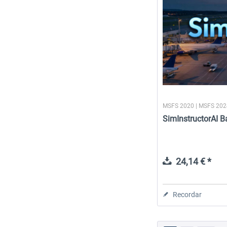
MSFS 2020 | MSFS 20
SimInstructorAI 
24,14 € *
Recordar