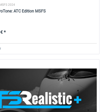
 MSFS 2024
eroTone: ATC Edition MSFS
€ *
r