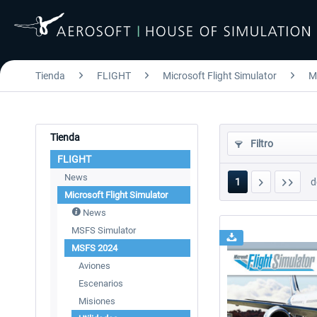
Tienda
FLIGHT
Microsoft Flight Simulator
M
Tienda
Filtro
FLIGHT
News
1
d
Microsoft Flight Simulator
News
MSFS Simulator
MSFS 2024
Aviones
Escenarios
Misiones