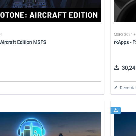
24
MSFS 2024 +
 Aircraft Edition MSFS
rkApps - F
30,24 
Recorda