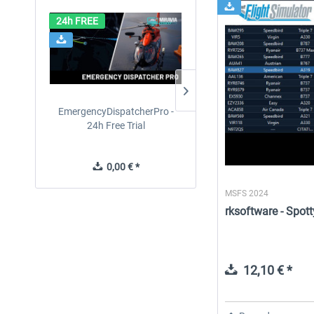
24h FREE
EmergencyDispatcherPro -
EmergencyDispatcherPr
24h Free Trial
0,00 € *
36,29 € *
MSFS 2024
rksoftware - Spo
12,10 € *