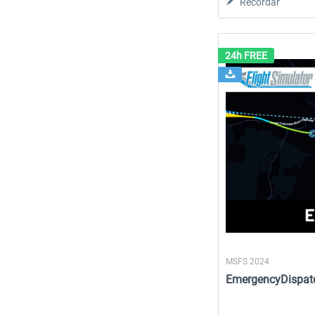
Recordar
24h FREE
MSFS 2024
EmergencyDispatch