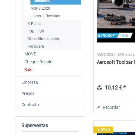
Utilidades
MSFS 2020
Libros │ Revistas
X-Plane
P3D | FSX
Otros Simuladores
Hardware
MOVE
MSFS 2020 | MSFS 20
Cheque Regalo
Aerosoft Toolbar
Sale
Empresa
10,12 € *
Prensa
Contacto
Recordar
Superventas
NUEVO