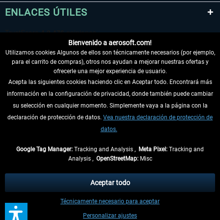
ENLACES ÚTILES
Bienvenido a aerosoft.com!
Utilizamos cookies Algunos de ellos son técnicamente necesarios (por ejemplo,
para el carrito de compras), otros nos ayudan a mejorar nuestras ofertas y
ofrecerle una mejor experiencia de usuario.
Acepta las siguientes cookies haciendo clic en Aceptar todo. Encontrará más
información en la configuración de privacidad, donde también puede cambiar
DESISTIR DEL CONTRATO
su selección en cualquier momento. Simplemente vaya a la página con la
declaración de protección de datos.
Vea nuestra declaración de protección de
INFORMACIÓN
datos.
NO SE PIERDA LAS ÚLTIMAS NOTICIAS
Google Tag Manager:
Tracking and Analysis ,
Meta Pixel:
Tracking and
Analysis ,
OpenStreetMap:
Misc
* Todos los precios, incl. el IVA legal y
gastos de envío
así como las posibles
tasas de recepción si no se describe lo contrario
Aceptar todo
** De aplicación a envíos dentro de Alemania. Los plazos de envío para los
Técnicamente necesario para aceptar
demás países se pueden consultar en la
información de envío
.
Personalizar ajustes