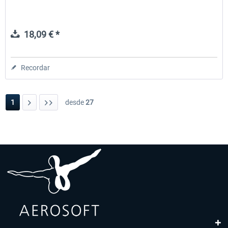
18,09 € *
Recordar
1
desde
27