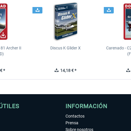
81 Archer II
Discus K Glider X
Carenado - C
D)
(
€ *
14,18 € *
ÚTILES
INFORMACIÓN
Contactos
Prensa
Sobre nosotros