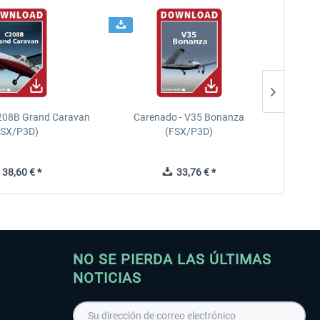
208B Grand Caravan
Carenado - V35 Bonanza
FSX/P3D)
(FSX/P3D)
38,60 € *
33,76 € *
NO SE PIERDA LAS ÚLTIMAS
NOTICIAS