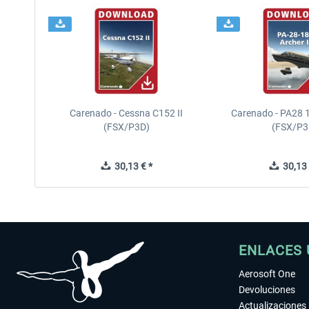
Carenado - Cessna C152 II
Carenado - PA28 1
(FSX/P3D)
(FSX/P3
30,13 € *
30,13 
ENLACES 
Aerosoft One
Devoluciones
Actualizaciones