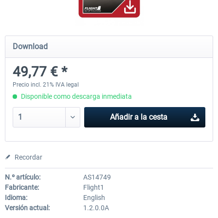
Ultimate Traffic Live
FS Global Real Weather..
Download
49,77 € *
49,77 € *
40,66 € *
Precio incl. 21% IVA legal
Disponible como descarga inmediata
Añadir a la cesta
Recordar
N.º artículo:
AS14749
Fabricante:
Flight1
Idioma:
English
Versión actual:
1.2.0.0A