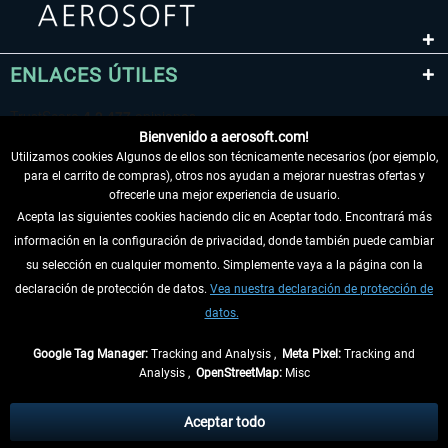
ENLACES ÚTILES
Bienvenido a aerosoft.com!
Utilizamos cookies Algunos de ellos son técnicamente necesarios (por ejemplo,
para el carrito de compras), otros nos ayudan a mejorar nuestras ofertas y
ofrecerle una mejor experiencia de usuario.
Acepta las siguientes cookies haciendo clic en Aceptar todo. Encontrará más
información en la configuración de privacidad, donde también puede cambiar
DESISTIR DEL CONTRATO
su selección en cualquier momento. Simplemente vaya a la página con la
declaración de protección de datos.
Vea nuestra declaración de protección de
INFORMACIÓN
datos.
NO SE PIERDA LAS ÚLTIMAS NOTICIAS
Google Tag Manager:
Tracking and Analysis ,
Meta Pixel:
Tracking and
Analysis ,
OpenStreetMap:
Misc
* Todos los precios, incl. el IVA legal y
gastos de envío
así como las posibles
tasas de recepción si no se describe lo contrario
Aceptar todo
** De aplicación a envíos dentro de Alemania. Los plazos de envío para los