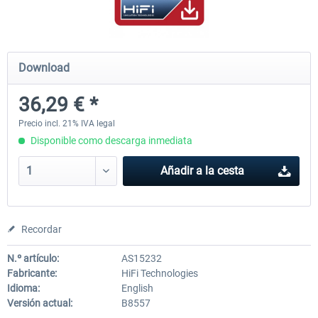
FSDG - Flight Suite Pro
Traffic Global for P3D & 
Download
36,29 € *
10,16 € *
45,32 € *
Precio incl. 21% IVA legal
Disponible como descarga inmediata
Añadir a la cesta
Recordar
N.º artículo:
AS15232
Fabricante:
HiFi Technologies
Idioma:
English
Versión actual:
B8557