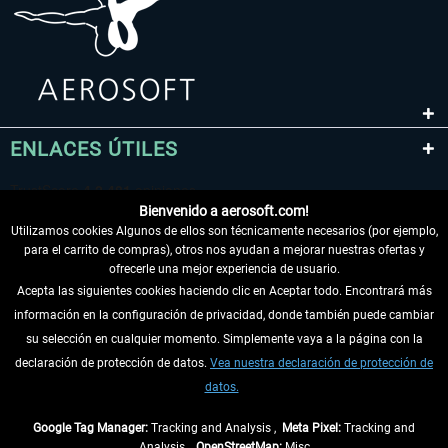
ENLACES ÚTILES
Bienvenido a aerosoft.com!
Utilizamos cookies Algunos de ellos son técnicamente necesarios (por ejemplo,
para el carrito de compras), otros nos ayudan a mejorar nuestras ofertas y
ofrecerle una mejor experiencia de usuario.
Acepta las siguientes cookies haciendo clic en Aceptar todo. Encontrará más
información en la configuración de privacidad, donde también puede cambiar
DESISTIR DEL CONTRATO
su selección en cualquier momento. Simplemente vaya a la página con la
declaración de protección de datos.
Vea nuestra declaración de protección de
INFORMACIÓN
datos.
NO SE PIERDA LAS ÚLTIMAS NOTICIAS
Google Tag Manager:
Tracking and Analysis ,
Meta Pixel:
Tracking and
Analysis ,
OpenStreetMap:
Misc