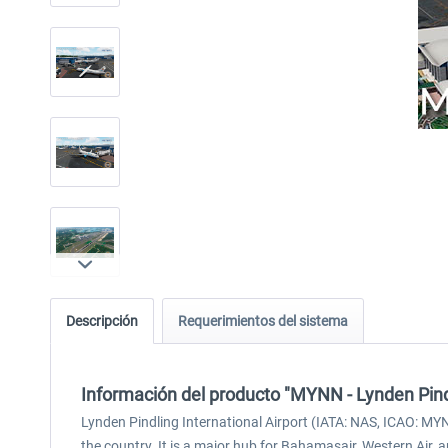
Descripción
Requerimientos del sistema
Información del producto "MYNN - Lynden Pindl
Lynden Pindling International Airport (IATA: NAS, ICAO: MYN
the country. It is a major hub for Bahamasair, Western Air, a