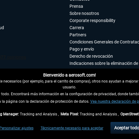
Prensa
Sobre nosotros
Corporate responsibility
tud
Carrera
Partners
Condiciones Generales de Contrata
Pago y envío
Derecho de revocación
Indicaciones sobre la eliminación de 
Declaración de protección de datos
Bienvenido a aerosoft.com!
Accesibilidad
 necesarios (por ejemplo, para el carrito de compras), otros nos ayudan a mejorar 
Aviso legal
usuario.
ar todo. Encontrará más información en la configuración de privacidad, donde tam
la página con la declaración de protección de datos.
 DEL CONTRATO
Vea nuestra declaración de p
ag Manager:
Tracking and Analysis ,
Meta Pixel:
Tracking and Analysis ,
OpenStree
ncl. el IVA legal y
gastos de envío
así como las posibles tasas de recepción si no se 
Aceptar tod
Personalizar ajustes
Técnicamente necesario para aceptar
dentro de Alemania. Los plazos de envío para los demás países se pueden consultar