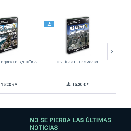
Niagara Falls/Buffalo
US Cities X - Las Vegas
U
15,20 € *
15,20 € *
NO SE PIERDA LAS ÚLTIMAS
NOTICIAS