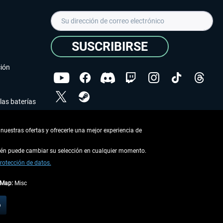
SUSCRIBIRSE
ción
las baterías
He leído la
declaración de protección de datos
.
nuestras ofertas y ofrecerle una mejor experiencia de
Copyright © Aerosoft GmbH - Todos los derechos
reservados
bién puede cambiar su selección en cualquier momento.
rotección de datos.
tMap:
Misc
describe lo contrario
o
 en la
información de envío
.