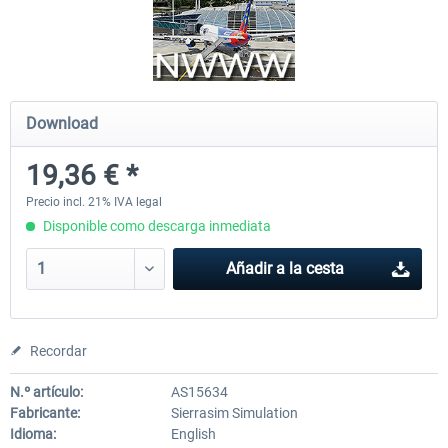
Tahiti & Society Islands
NWWW - La Tontouta Interna
Airport P3D V4/V5
Download
36,18 € *
19,36 € *
19,36 € *
Precio incl. 21% IVA legal
Disponible como descarga inmediata
Añadir a la cesta
Recordar
N.º artículo:
AS15634
Fabricante:
Sierrasim Simulation
Idioma:
English