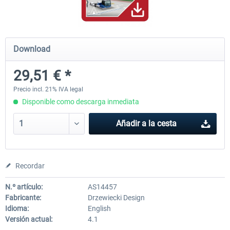
Mega Airport Frankfurt V2.0
Mega Airport Berlin Brande
Download
29,51 € *
30,45 € *
25,37 € *
Precio incl. 21% IVA legal
Disponible como descarga inmediata
Añadir a la cesta
Recordar
N.º artículo:
AS14457
Fabricante:
Drzewiecki Design
Idioma:
English
Versión actual:
4.1