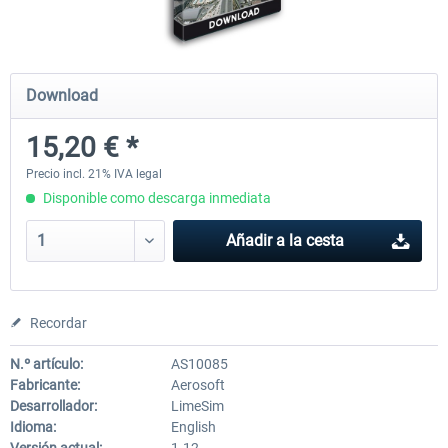
Airports of Mexico City & Central
US Cities X - Chicago
Download
15,20 € *
28,42 € *
15,20 € *
Precio incl. 21% IVA legal
Disponible como descarga inmediata
Añadir a la cesta
Recordar
N.º artículo:
AS10085
Fabricante:
Aerosoft
Desarrollador:
LimeSim
Idioma:
English