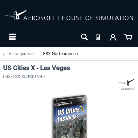
Vista general
FSX Norteamérica
US Cities X - Las Vegas
FSX/FSX:SE/P3D V4.x