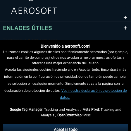
ENLACES ÚTILES
Bienvenido a aerosoft.com!
Utilizamos cookies Algunos de ellos son técnicamente necesarios (por ejemplo,
para el carrito de compras), otros nos ayudan a mejorar nuestras ofertas y
ofrecerle una mejor experiencia de usuario.
Acepta las siguientes cookies haciendo clic en Aceptar todo. Encontrará más
información en la configuración de privacidad, donde también puede cambiar
DESISTIR DEL CONTRATO
su selección en cualquier momento. Simplemente vaya a la página con la
declaración de protección de datos.
Vea nuestra declaración de protección de
INFORMACIÓN
datos.
NO SE PIERDA LAS ÚLTIMAS NOTICIAS
Google Tag Manager:
Tracking and Analysis ,
Meta Pixel:
Tracking and
Analysis ,
OpenStreetMap:
Misc
* Todos los precios, incl. el IVA legal y
gastos de envío
así como las posibles
tasas de recepción si no se describe lo contrario
Aceptar todo