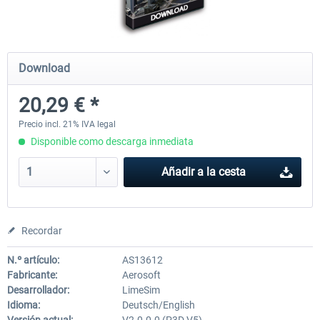
Airports of Mexico City & Central
US Cities X - Chicago
Download
20,29 € *
28,42 € *
15,20 € *
Precio incl. 21% IVA legal
Disponible como descarga inmediata
Añadir a la cesta
Recordar
N.º artículo:
AS13612
Fabricante:
Aerosoft
Desarrollador:
LimeSim
Idioma:
Deutsch/English