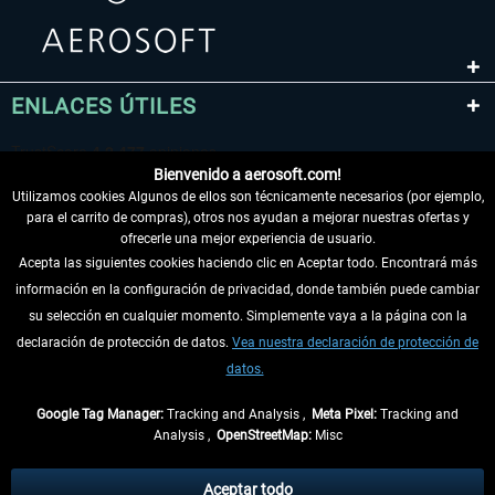
ENLACES ÚTILES
Bienvenido a aerosoft.com!
Utilizamos cookies Algunos de ellos son técnicamente necesarios (por ejemplo,
para el carrito de compras), otros nos ayudan a mejorar nuestras ofertas y
ofrecerle una mejor experiencia de usuario.
Acepta las siguientes cookies haciendo clic en Aceptar todo. Encontrará más
información en la configuración de privacidad, donde también puede cambiar
DESISTIR DEL CONTRATO
su selección en cualquier momento. Simplemente vaya a la página con la
declaración de protección de datos.
Vea nuestra declaración de protección de
INFORMACIÓN
datos.
NO SE PIERDA LAS ÚLTIMAS NOTICIAS
Google Tag Manager:
Tracking and Analysis ,
Meta Pixel:
Tracking and
Analysis ,
OpenStreetMap:
Misc
* Todos los precios, incl. el IVA legal y
gastos de envío
así como las posibles
tasas de recepción si no se describe lo contrario
Aceptar todo