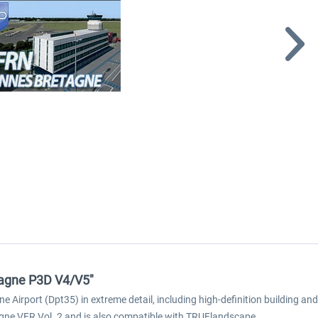
tagne P3D V4/V5"
irport (Dpt35) in extreme detail, including high-definition building and
agne VFR Vol. 2 and is also compatible with TRUElandscape.