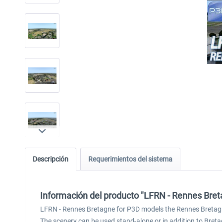
Descripción
Requerimientos del sistema
Información del producto "LFRN - Rennes Bre
LFRN - Rennes Bretagne for P3D models the Rennes Bretagne A
The scenery can be used stand-alone or in addition to Bret