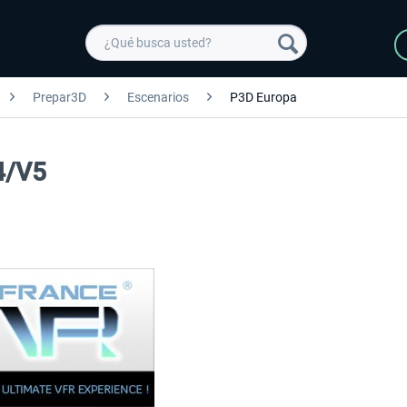
Prepar3D
Escenarios
P3D Europa
4/V5