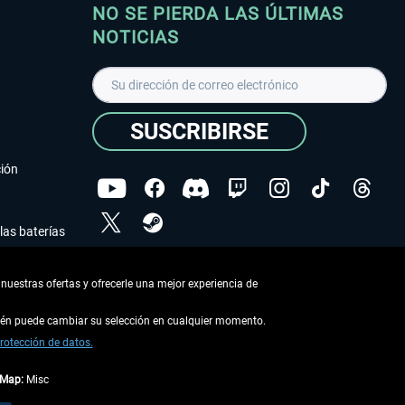
NO SE PIERDA LAS ÚLTIMAS
NOTICIAS
SUSCRIBIRSE
ción
las baterías
He leído la
declaración de protección de datos
.
nuestras ofertas y ofrecerle una mejor experiencia de
Copyright © Aerosoft GmbH - Todos los derechos
reservados
bién puede cambiar su selección en cualquier momento.
rotección de datos.
tMap:
Misc
describe lo contrario