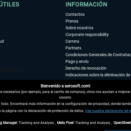
ÚTILES
INFORMACIÓN
Contactos
Prensa
Sobre nosotros
Corporate responsibility
tud
Carrera
Partners
Condiciones Generales de Contrata
Pago y envío
Derecho de revocación
Indicaciones sobre la eliminación de 
Declaración de protección de datos
Bienvenido a aerosoft.com!
Accesibilidad
 necesarios (por ejemplo, para el carrito de compras), otros nos ayudan a mejorar 
Aviso legal
usuario.
ar todo. Encontrará más información en la configuración de privacidad, donde tam
la página con la declaración de protección de datos.
 DEL CONTRATO
Vea nuestra declaración de p
ag Manager:
Tracking and Analysis ,
Meta Pixel:
Tracking and Analysis ,
OpenStree
ncl. el IVA legal y
gastos de envío
así como las posibles tasas de recepción si no se 