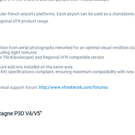
ar french airports platforms. Each airport can be used as a standalone p
egional VFR product range.
ution from aerial photography reworked for an optimal visual rendition (s
uding night textures
e for TRUElandscape) and Regional VFR compatible version
ure add-ons installed on the same area
t) specifications compliant, ensuring maximum compatibility with new 
hnical support forum:
http://www.vfrnetwork.com/forums/
etagne P3D V4/V5"