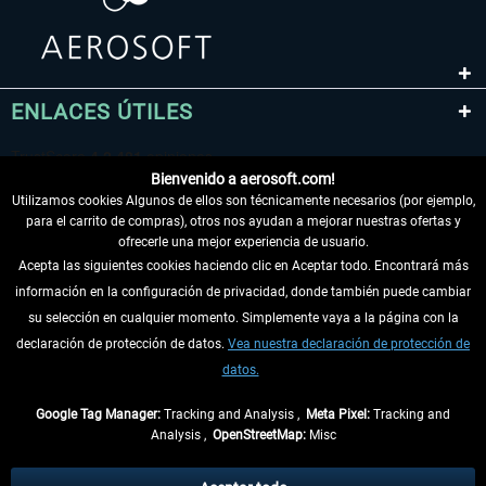
ENLACES ÚTILES
Bienvenido a aerosoft.com!
Utilizamos cookies Algunos de ellos son técnicamente necesarios (por ejemplo,
para el carrito de compras), otros nos ayudan a mejorar nuestras ofertas y
ofrecerle una mejor experiencia de usuario.
Acepta las siguientes cookies haciendo clic en Aceptar todo. Encontrará más
información en la configuración de privacidad, donde también puede cambiar
DESISTIR DEL CONTRATO
su selección en cualquier momento. Simplemente vaya a la página con la
declaración de protección de datos.
Vea nuestra declaración de protección de
INFORMACIÓN
datos.
NO SE PIERDA LAS ÚLTIMAS NOTICIAS
Google Tag Manager:
Tracking and Analysis ,
Meta Pixel:
Tracking and
Analysis ,
OpenStreetMap:
Misc
* Todos los precios, incl. el IVA legal y
gastos de envío
así como las posibles
tasas de recepción si no se describe lo contrario