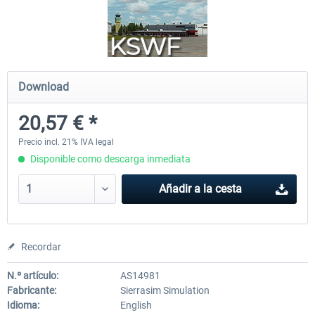
Airports of Mexico City & Central
US Cities X - Chicago
Download
28,42 € *
15,20 € *
20,57 € *
Precio incl. 21% IVA legal
Disponible como descarga inmediata
Añadir a la cesta
Recordar
N.º artículo:
AS14981
Fabricante:
Sierrasim Simulation
Idioma:
English