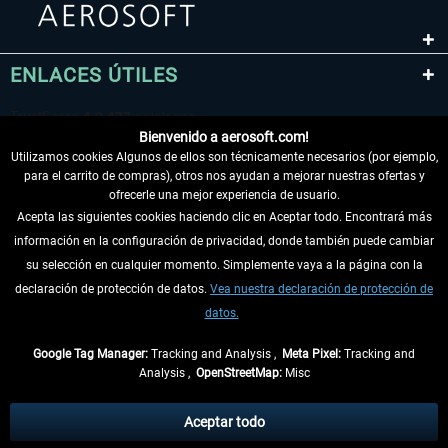
ENLACES ÚTILES
Bienvenido a aerosoft.com!
Utilizamos cookies Algunos de ellos son técnicamente necesarios (por ejemplo,
para el carrito de compras), otros nos ayudan a mejorar nuestras ofertas y
ofrecerle una mejor experiencia de usuario.
Acepta las siguientes cookies haciendo clic en Aceptar todo. Encontrará más
información en la configuración de privacidad, donde también puede cambiar
DESISTIR DEL CONTRATO
su selección en cualquier momento. Simplemente vaya a la página con la
declaración de protección de datos.
Vea nuestra declaración de protección de
INFORMACIÓN
datos.
NO SE PIERDA LAS ÚLTIMAS NOTICIAS
Google Tag Manager:
Tracking and Analysis ,
Meta Pixel:
Tracking and
Analysis ,
OpenStreetMap:
Misc
* Todos los precios, incl. el IVA legal y
gastos de envío
así como las posibles
tasas de recepción si no se describe lo contrario
Aceptar todo
** De aplicación a envíos dentro de Alemania. Los plazos de envío para los