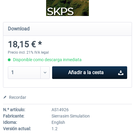
Bonaire Flamingo Airport X
Approaching Quito
Download
18,15 € *
18,25 € *
23,34 € *
Precio incl. 21% IVA legal
Disponible como descarga inmediata
Añadir a la cesta
Recordar
N.º artículo:
AS14926
Fabricante:
Sierrasim Simulation
Idioma:
English
Versión actual:
1.2