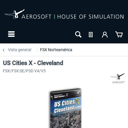
Vista general
FSX Norteamérica
US Cities X - Cleveland
FSX/FSX:SE/P3D V4/V5