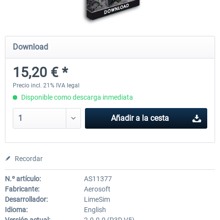
Airports of Mexico City & Central
US Cities X - Chicago
Download
15,20 € *
28,42 € *
15,20 € *
Precio incl. 21% IVA legal
Disponible como descarga inmediata
Añadir a la cesta
Recordar
N.º artículo:
AS11377
Fabricante:
Aerosoft
Desarrollador:
LimeSim
Idioma:
English