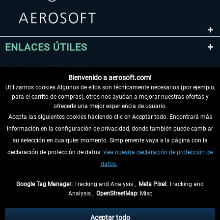
ENLACES ÚTILES
Bienvenido a aerosoft.com!
Utilizamos cookies Algunos de ellos son técnicamente necesarios (por ejemplo,
para el carrito de compras), otros nos ayudan a mejorar nuestras ofertas y
ofrecerle una mejor experiencia de usuario.
Acepta las siguientes cookies haciendo clic en Aceptar todo. Encontrará más
información en la configuración de privacidad, donde también puede cambiar
DESISTIR DEL CONTRATO
su selección en cualquier momento. Simplemente vaya a la página con la
declaración de protección de datos.
Vea nuestra declaración de protección de
INFORMACIÓN
datos.
NO SE PIERDA LAS ÚLTIMAS NOTICIAS
Google Tag Manager:
Tracking and Analysis ,
Meta Pixel:
Tracking and
Analysis ,
OpenStreetMap:
Misc
* Todos los precios, incl. el IVA legal y
gastos de envío
así como las posibles
tasas de recepción si no se describe lo contrario
Aceptar todo