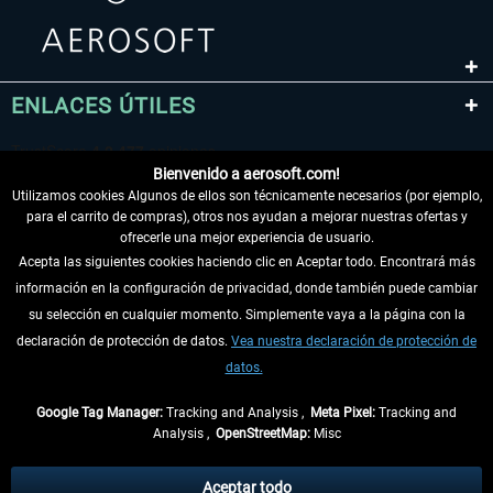
ENLACES ÚTILES
Bienvenido a aerosoft.com!
Utilizamos cookies Algunos de ellos son técnicamente necesarios (por ejemplo,
para el carrito de compras), otros nos ayudan a mejorar nuestras ofertas y
ofrecerle una mejor experiencia de usuario.
Acepta las siguientes cookies haciendo clic en Aceptar todo. Encontrará más
información en la configuración de privacidad, donde también puede cambiar
DESISTIR DEL CONTRATO
su selección en cualquier momento. Simplemente vaya a la página con la
declaración de protección de datos.
Vea nuestra declaración de protección de
INFORMACIÓN
datos.
NO SE PIERDA LAS ÚLTIMAS NOTICIAS
Google Tag Manager:
Tracking and Analysis ,
Meta Pixel:
Tracking and
Analysis ,
OpenStreetMap:
Misc
* Todos los precios, incl. el IVA legal y
gastos de envío
así como las posibles
tasas de recepción si no se describe lo contrario
Aceptar todo