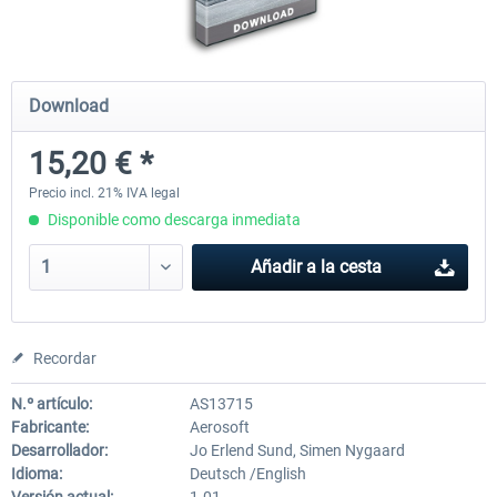
Mega Airport Frankfurt V2.0
Mega Airport Berlin Brande
Download
15,20 € *
30,45 € *
25,37 € *
Precio incl. 21% IVA legal
Disponible como descarga inmediata
Añadir a la cesta
Recordar
N.º artículo:
AS13715
Fabricante:
Aerosoft
Desarrollador:
Jo Erlend Sund, Simen Nygaard
Idioma:
Deutsch /English