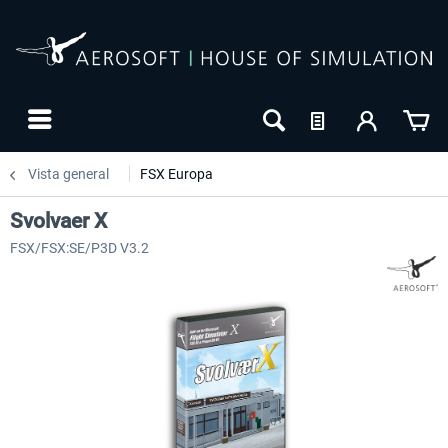
Vista general
FSX Europa
Svolvaer X
FSX/FSX:SE/P3D V3.2