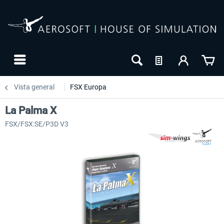
Vista general
FSX Europa
La Palma X
FSX/FSX:SE/P3D V3