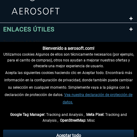
ENLACES ÚTILES
Bienvenido a aerosoft.com!
Utilizamos cookies Algunos de ellos son técnicamente necesarios (por ejemplo,
para el carrito de compras), otros nos ayudan a mejorar nuestras ofertas y
ofrecerle una mejor experiencia de usuario.
Acepta las siguientes cookies haciendo clic en Aceptar todo. Encontrará más
información en la configuración de privacidad, donde también puede cambiar
DESISTIR DEL CONTRATO
su selección en cualquier momento. Simplemente vaya a la página con la
declaración de protección de datos.
Vea nuestra declaración de protección de
INFORMACIÓN
datos.
NO SE PIERDA LAS ÚLTIMAS NOTICIAS
Google Tag Manager:
Tracking and Analysis ,
Meta Pixel:
Tracking and
Analysis ,
OpenStreetMap:
Misc
* Todos los precios, incl. el IVA legal y
gastos de envío
así como las posibles
tasas de recepción si no se describe lo contrario
Aceptar todo