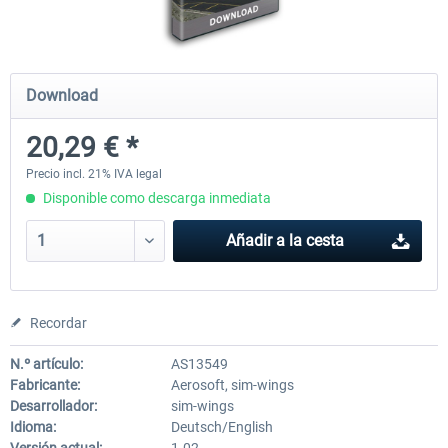
Mega Airport Frankfurt V2.0
Mega Airport Berlin Brande
Download
20,29 € *
30,45 € *
25,37 € *
Precio incl. 21% IVA legal
Disponible como descarga inmediata
Añadir a la cesta
Recordar
N.º artículo:
AS13549
Fabricante:
Aerosoft, sim-wings
Desarrollador:
sim-wings
Idioma:
Deutsch/English