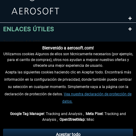
ENLACES ÚTILES
Bienvenido a aerosoft.com!
Utilizamos cookies Algunos de ellos son técnicamente necesarios (por ejemplo,
para el carrito de compras), otros nos ayudan a mejorar nuestras ofertas y
ofrecerle una mejor experiencia de usuario.
Acepta las siguientes cookies haciendo clic en Aceptar todo. Encontrará más
información en la configuración de privacidad, donde también puede cambiar
DESISTIR DEL CONTRATO
su selección en cualquier momento. Simplemente vaya a la página con la
declaración de protección de datos.
Vea nuestra declaración de protección de
INFORMACIÓN
datos.
NO SE PIERDA LAS ÚLTIMAS NOTICIAS
Google Tag Manager:
Tracking and Analysis ,
Meta Pixel:
Tracking and
Analysis ,
OpenStreetMap:
Misc
* Todos los precios, incl. el IVA legal y
gastos de envío
así como las posibles
tasas de recepción si no se describe lo contrario
Aceptar todo