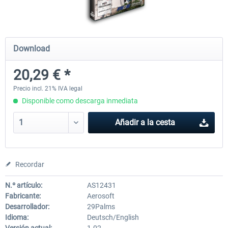
Mega Airport Frankfurt V2.0
Mega Airport Berlin Brande
Download
20,29 € *
30,45 € *
25,37 € *
Precio incl. 21% IVA legal
Disponible como descarga inmediata
Añadir a la cesta
Recordar
N.º artículo:
AS12431
Fabricante:
Aerosoft
Desarrollador:
29Palms
Idioma:
Deutsch/English