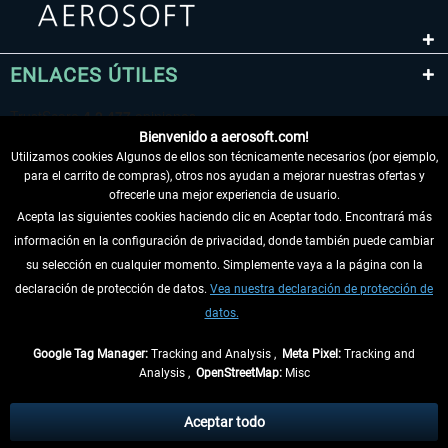
ENLACES ÚTILES
Bienvenido a aerosoft.com!
Utilizamos cookies Algunos de ellos son técnicamente necesarios (por ejemplo,
para el carrito de compras), otros nos ayudan a mejorar nuestras ofertas y
ofrecerle una mejor experiencia de usuario.
Acepta las siguientes cookies haciendo clic en Aceptar todo. Encontrará más
información en la configuración de privacidad, donde también puede cambiar
DESISTIR DEL CONTRATO
su selección en cualquier momento. Simplemente vaya a la página con la
declaración de protección de datos.
Vea nuestra declaración de protección de
INFORMACIÓN
datos.
NO SE PIERDA LAS ÚLTIMAS NOTICIAS
Google Tag Manager:
Tracking and Analysis ,
Meta Pixel:
Tracking and
Analysis ,
OpenStreetMap:
Misc
* Todos los precios, incl. el IVA legal y
gastos de envío
así como las posibles
tasas de recepción si no se describe lo contrario
Aceptar todo
** De aplicación a envíos dentro de Alemania. Los plazos de envío para los