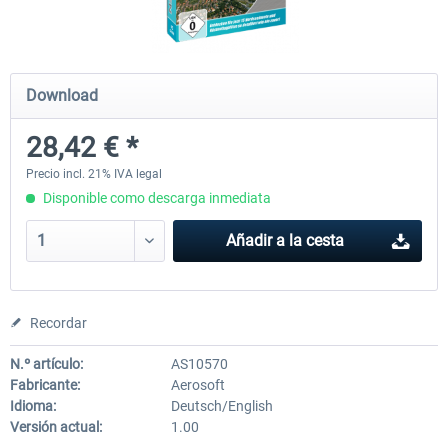
Mega Airport Frankfurt V2.0
Mega Airport Berlin Brande
Download
28,42 € *
30,45 € *
25,37 € *
Precio incl. 21% IVA legal
Disponible como descarga inmediata
Añadir a la cesta
Recordar
N.º artículo:
AS10570
Fabricante:
Aerosoft
Idioma:
Deutsch/English
Versión actual:
1.00