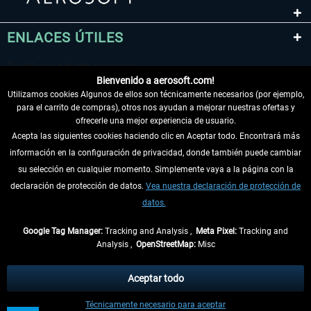
ENLACES ÚTILES
Bienvenido a aerosoft.com!
Utilizamos cookies Algunos de ellos son técnicamente necesarios (por ejemplo,
para el carrito de compras), otros nos ayudan a mejorar nuestras ofertas y
ofrecerle una mejor experiencia de usuario.
Acepta las siguientes cookies haciendo clic en Aceptar todo. Encontrará más
información en la configuración de privacidad, donde también puede cambiar
DESISTIR DEL CONTRATO
su selección en cualquier momento. Simplemente vaya a la página con la
declaración de protección de datos.
Vea nuestra declaración de protección de
INFORMACIÓN
datos.
NO SE PIERDA LAS ÚLTIMAS NOTICIAS
Google Tag Manager:
Tracking and Analysis ,
Meta Pixel:
Tracking and
Analysis ,
OpenStreetMap:
Misc
* Todos los precios, incl. el IVA legal y
gastos de envío
así como las posibles
tasas de recepción si no se describe lo contrario
Aceptar todo
** De aplicación a envíos dentro de Alemania. Los plazos de envío para los
Técnicamente necesario para aceptar
demás países se pueden consultar en la
información de envío
.