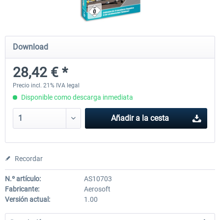
Mega Airport Frankfurt V2.0
Mega Airport Berlin Brande
Download
28,42 € *
30,45 € *
25,37 € *
Precio incl. 21% IVA legal
Disponible como descarga inmediata
Añadir a la cesta
Recordar
N.º artículo:
AS10703
Fabricante:
Aerosoft
Versión actual:
1.00