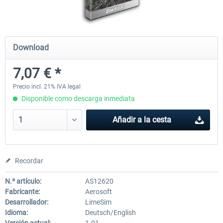
Mega Airport Frankfurt V2.0
Mega Airport Berlin Brande
Download
7,07 € *
30,45 € *
25,37 € *
Precio incl. 21% IVA legal
Disponible como descarga inmediata
Añadir a la cesta
Recordar
N.º artículo:
AS12620
Fabricante:
Aerosoft
Desarrollador:
LimeSim
Idioma:
Deutsch/English