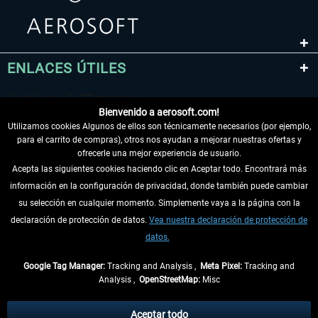
ENLACES ÚTILES
Bienvenido a aerosoft.com!
Utilizamos cookies Algunos de ellos son técnicamente necesarios (por ejemplo,
para el carrito de compras), otros nos ayudan a mejorar nuestras ofertas y
ofrecerle una mejor experiencia de usuario.
Acepta las siguientes cookies haciendo clic en Aceptar todo. Encontrará más
información en la configuración de privacidad, donde también puede cambiar
DESISTIR DEL CONTRATO
su selección en cualquier momento. Simplemente vaya a la página con la
declaración de protección de datos.
Vea nuestra declaración de protección de
INFORMACIÓN
datos.
NO SE PIERDA LAS ÚLTIMAS NOTICIAS
Google Tag Manager:
Tracking and Analysis ,
Meta Pixel:
Tracking and
Analysis ,
OpenStreetMap:
Misc
* Todos los precios, incl. el IVA legal y
gastos de envío
así como las posibles
tasas de recepción si no se describe lo contrario
Aceptar todo