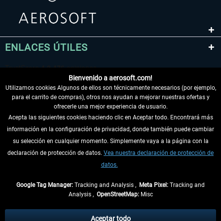
ENLACES ÚTILES
Bienvenido a aerosoft.com!
Utilizamos cookies Algunos de ellos son técnicamente necesarios (por ejemplo,
para el carrito de compras), otros nos ayudan a mejorar nuestras ofertas y
ofrecerle una mejor experiencia de usuario.
Acepta las siguientes cookies haciendo clic en Aceptar todo. Encontrará más
información en la configuración de privacidad, donde también puede cambiar
DESISTIR DEL CONTRATO
su selección en cualquier momento. Simplemente vaya a la página con la
declaración de protección de datos.
Vea nuestra declaración de protección de
INFORMACIÓN
datos.
NO SE PIERDA LAS ÚLTIMAS NOTICIAS
Google Tag Manager:
Tracking and Analysis ,
Meta Pixel:
Tracking and
Analysis ,
OpenStreetMap:
Misc
* Todos los precios, incl. el IVA legal y
gastos de envío
así como las posibles
tasas de recepción si no se describe lo contrario
Aceptar todo