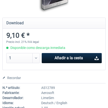
Mega Airport Frankfurt V2.0
Mega Airport Berlin Brande
Download
9,10 € *
30,45 € *
25,37 € *
Precio incl. 21% IVA legal
Disponible como descarga inmediata
Añadir a la cesta
Recordar
N.º artículo:
AS12789
Fabricante:
Aerosoft
Desarrollador:
LimeSim
Idioma:
Deutsch / English