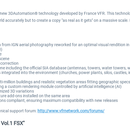
new 3DAutomation® technology developed by France VFR. This technology
d accurately but to create a copy "as real as it gets" on a massive scale. 
on from IGN aerial photography reworked for an optimal visual rendition i
3)
e
scene
 correction
 including the official SIA database (antennas, towers, water towers, wi
tegrated into the environment (churches, power plants, silos, castles, indu
million buildings and realistic vegetation areas fitting geographic spec
 a custom rendering module controlled by artificial intelligence (AI)
mized 3D variations
ure add-ons installed on the same area
ons compliant, ensuring maximum compatibility with new releases
hnical support forum:
http://www.vfrnetwork.com/forums/
 Vol.1 FSX"