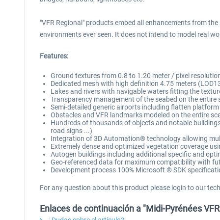
"VFR Regional" products embed all enhancements from the 
environments ever seen. It does not intend to model real worl
Features:
Ground textures from 0.8 to 1.20 meter / pixel resoluti
Dedicated mesh with high definition 4.75 meters (LOD1
Lakes and rivers with navigable waters fitting the textur
Transparency management of the seabed on the entire 
Semi-detailed generic airports including flatten platform
Obstacles and VFR landmarks modeled on the entire scene
Hundreds of thousands of objects and notable buildings in
road signs ...)
Integration of 3D Automation® technology allowing multi-
Extremely dense and optimized vegetation coverage using
Autogen buildings including additional specific and opti
Geo-referenced data for maximum compatibility with fut
Development process 100% Microsoft ® SDK specificati
For any question about this product please login to our tec
Enlaces de continuación a "Midi-Pyrénées VFR