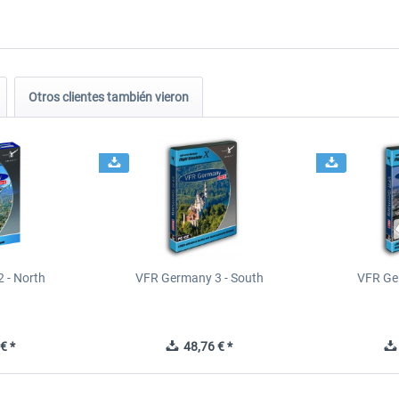
Otros clientes también vieron
 - North
VFR Germany 3 - South
VFR Ge
€ *
48,76 € *