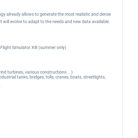
 already allows to generate the most realistic and dense
It will evolve to adapt to the needs and new data available.
n Flight Simulator X® (summer only)
nd turbines, various constructions ...)
strial tanks, bridges, tolls, cranes, boats, streetlights,
s