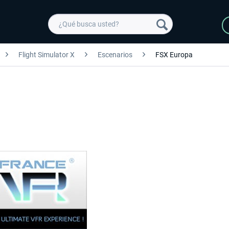
Flight Simulator X
Escenarios
FSX Europa