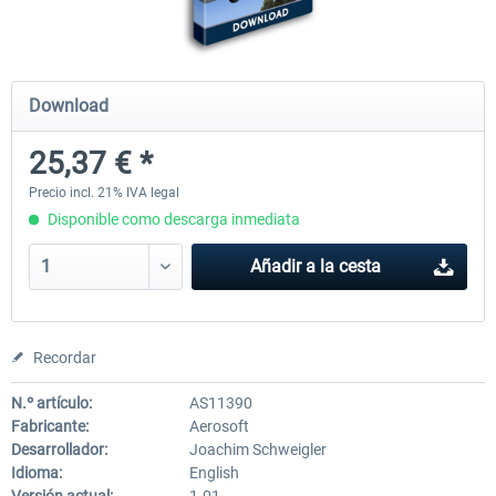
Airbus Bundle
iFly Jets-The 737NG for 
Download
25,37 € *
53,21 € *
60,22 € *
Precio incl. 21% IVA legal
Disponible como descarga inmediata
Añadir a la cesta
Recordar
N.º artículo:
AS11390
Fabricante:
Aerosoft
Desarrollador:
Joachim Schweigler
Idioma:
English