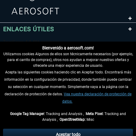
ENLACES ÚTILES
Bienvenido a aerosoft.com!
Utilizamos cookies Algunos de ellos son técnicamente necesarios (por ejemplo,
para el carrito de compras), otros nos ayudan a mejorar nuestras ofertas y
ofrecerle una mejor experiencia de usuario.
Acepta las siguientes cookies haciendo clic en Aceptar todo. Encontrará más
información en la configuración de privacidad, donde también puede cambiar
DESISTIR DEL CONTRATO
su selección en cualquier momento. Simplemente vaya a la página con la
declaración de protección de datos.
Vea nuestra declaración de protección de
INFORMACIÓN
datos.
NO SE PIERDA LAS ÚLTIMAS NOTICIAS
Google Tag Manager:
Tracking and Analysis ,
Meta Pixel:
Tracking and
Analysis ,
OpenStreetMap:
Misc
* Todos los precios, incl. el IVA legal y
gastos de envío
así como las posibles
tasas de recepción si no se describe lo contrario
Aceptar todo