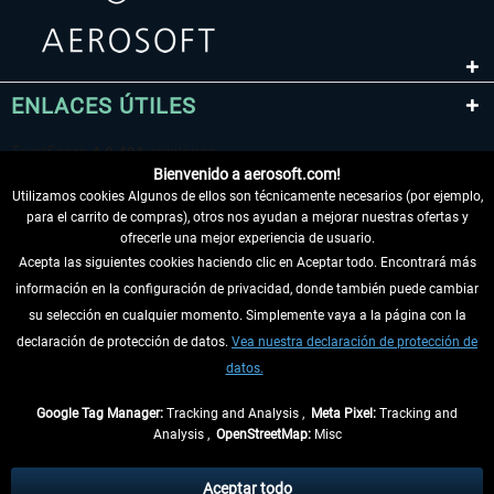
ENLACES ÚTILES
Bienvenido a aerosoft.com!
Utilizamos cookies Algunos de ellos son técnicamente necesarios (por ejemplo,
para el carrito de compras), otros nos ayudan a mejorar nuestras ofertas y
ofrecerle una mejor experiencia de usuario.
Acepta las siguientes cookies haciendo clic en Aceptar todo. Encontrará más
información en la configuración de privacidad, donde también puede cambiar
DESISTIR DEL CONTRATO
su selección en cualquier momento. Simplemente vaya a la página con la
declaración de protección de datos.
Vea nuestra declaración de protección de
INFORMACIÓN
datos.
NO SE PIERDA LAS ÚLTIMAS NOTICIAS
Google Tag Manager:
Tracking and Analysis ,
Meta Pixel:
Tracking and
Analysis ,
OpenStreetMap:
Misc
* Todos los precios, incl. el IVA legal y
gastos de envío
así como las posibles
tasas de recepción si no se describe lo contrario
Aceptar todo