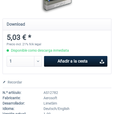
Mega Airport Frankfurt V2.0
Mega Airport Berlin Brande
Download
5,03 € *
30,45 € *
25,37 € *
Precio incl. 21% IVA legal
Disponible como descarga inmediata
Añadir a la cesta
Recordar
N.º artículo:
AS12782
Fabricante:
Aerosoft
Desarrollador:
LimeSim
Idioma:
Deutsch/English