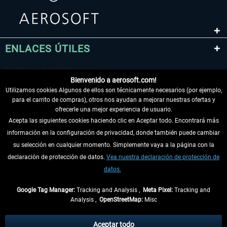
ENLACES ÚTILES
Bienvenido a aerosoft.com!
Utilizamos cookies Algunos de ellos son técnicamente necesarios (por ejemplo,
para el carrito de compras), otros nos ayudan a mejorar nuestras ofertas y
ofrecerle una mejor experiencia de usuario.
Acepta las siguientes cookies haciendo clic en Aceptar todo. Encontrará más
información en la configuración de privacidad, donde también puede cambiar
DESISTIR DEL CONTRATO
su selección en cualquier momento. Simplemente vaya a la página con la
declaración de protección de datos.
Vea nuestra declaración de protección de
INFORMACIÓN
datos.
NO SE PIERDA LAS ÚLTIMAS NOTICIAS
Google Tag Manager:
Tracking and Analysis ,
Meta Pixel:
Tracking and
Analysis ,
OpenStreetMap:
Misc
* Todos los precios, incl. el IVA legal y
gastos de envío
así como las posibles
tasas de recepción si no se describe lo contrario
Aceptar todo