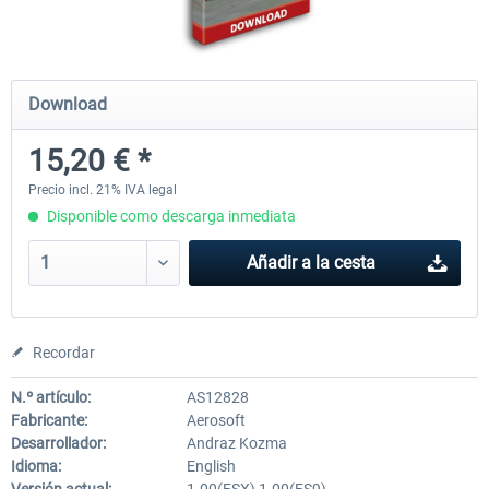
Baku X
Lukla - Mount Everest Extreme
Download
15,20 € *
24,58 € *
25,42 € *
Precio incl. 21% IVA legal
Disponible como descarga inmediata
Añadir a la cesta
Recordar
N.º artículo:
AS12828
Fabricante:
Aerosoft
Desarrollador:
Andraz Kozma
Idioma:
English