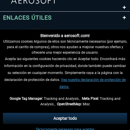
ENLACES ÚTILES
Bienvenido a aerosoft.com!
Utilizamos cookies Algunos de ellos son técnicamente necesarios (por ejemplo,
para el carrito de compras), otros nos ayudan a mejorar nuestras ofertas y
ofrecerle una mejor experiencia de usuario.
Acepta las siguientes cookies haciendo clic en Aceptar todo. Encontrará más
información en la configuración de privacidad, donde también puede cambiar
DESISTIR DEL CONTRATO
su selección en cualquier momento. Simplemente vaya a la página con la
declaración de protección de datos.
Vea nuestra declaración de protección de
INFORMACIÓN
datos.
NO SE PIERDA LAS ÚLTIMAS NOTICIAS
Google Tag Manager:
Tracking and Analysis ,
Meta Pixel:
Tracking and
Analysis ,
OpenStreetMap:
Misc
* Todos los precios, incl. el IVA legal y
gastos de envío
así como las posibles
tasas de recepción si no se describe lo contrario
Aceptar todo
** De aplicación a envíos dentro de Alemania. Los plazos de envío para los
Técnicamente necesario para aceptar