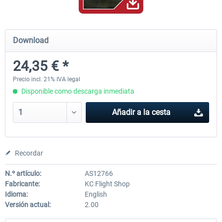
Airbus Bundle
iFly Jets-The 737NG for 
Download
24,35 € *
53,21 € *
60,22 € *
Precio incl. 21% IVA legal
Disponible como descarga inmediata
Añadir a la cesta
Recordar
N.º artículo:
AS12766
Fabricante:
KC Flight Shop
Idioma:
English
Versión actual:
2.00