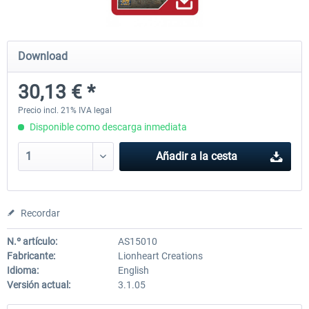
Airbus Bundle
iFly Jets-The 737NG for 
Download
30,13 € *
53,21 € *
60,22 € *
Precio incl. 21% IVA legal
Disponible como descarga inmediata
Añadir a la cesta
Recordar
N.º artículo:
AS15010
Fabricante:
Lionheart Creations
Idioma:
English
Versión actual:
3.1.05