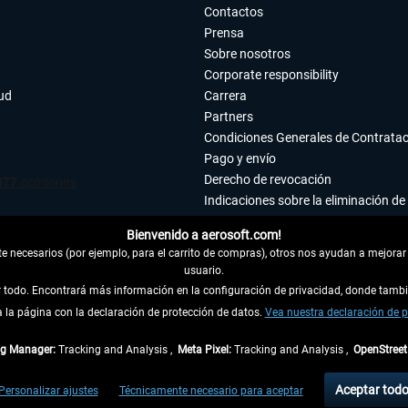
Contactos
Prensa
Sobre nosotros
Corporate responsibility
tud
Carrera
Partners
Condiciones Generales de Contrata
Pago y envío
Derecho de revocación
Indicaciones sobre la eliminación de 
Declaración de protección de datos
Bienvenido a aerosoft.com!
Accesibilidad
 necesarios (por ejemplo, para el carrito de compras), otros nos ayudan a mejorar 
Aviso legal
usuario.
ar todo. Encontrará más información en la configuración de privacidad, donde tam
la página con la declaración de protección de datos.
 DEL CONTRATO
Vea nuestra declaración de p
ag Manager:
Tracking and Analysis ,
Meta Pixel:
Tracking and Analysis ,
OpenStree
ncl. el IVA legal y
gastos de envío
así como las posibles tasas de recepción si no se 
Aceptar tod
Personalizar ajustes
Técnicamente necesario para aceptar
dentro de Alemania. Los plazos de envío para los demás países se pueden consultar