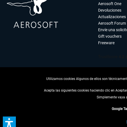
Aerosoft One
Devoluciones
Actualizaciones
Aerosoft Forum
Envíe una solici
Gift vouchers
Freeware
Utilizamos cookies Algunos de ellos son técnicamente
Acepta las siguientes cookies haciendo clic en Acept
Simplemente vaya a 
DESISTIR
Google T
* Todos los precios, i
** De aplicación a envíos 