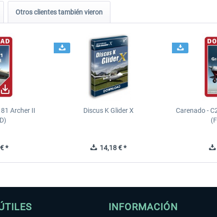
Otros clientes también vieron
81 Archer II
Discus K Glider X
Carenado - C
D)
(
€ *
14,18 € *
ÚTILES
INFORMACIÓN