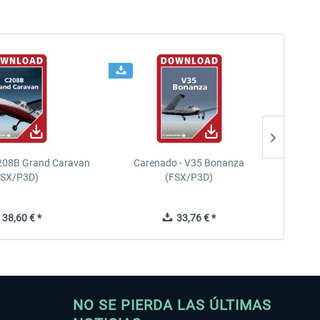
208B Grand Caravan
Carenado - V35 Bonanza
FSX/P3D)
(FSX/P3D)
38,60 € *
33,76 € *
NO SE PIERDA LAS ÚLTIMAS