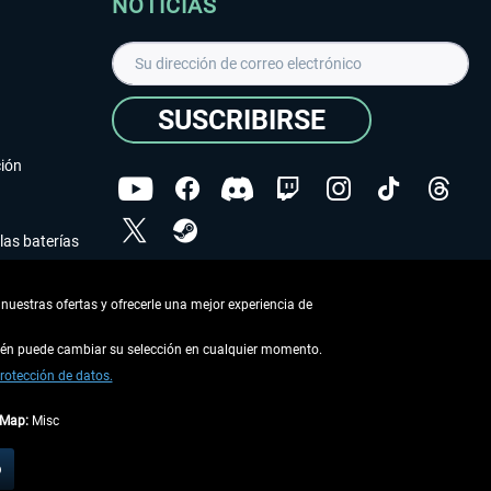
NOTICIAS
SUSCRIBIRSE
ción
las baterías
He leído la
declaración de protección de datos
.
nuestras ofertas y ofrecerle una mejor experiencia de
Copyright © Aerosoft GmbH - Todos los derechos
reservados
bién puede cambiar su selección en cualquier momento.
rotección de datos.
tMap:
Misc
describe lo contrario
o
 en la
información de envío
.