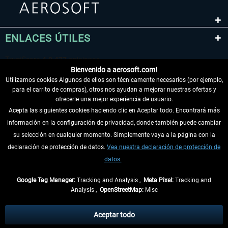
ENLACES ÚTILES
Bienvenido a aerosoft.com!
Utilizamos cookies Algunos de ellos son técnicamente necesarios (por ejemplo,
para el carrito de compras), otros nos ayudan a mejorar nuestras ofertas y
ofrecerle una mejor experiencia de usuario.
Acepta las siguientes cookies haciendo clic en Aceptar todo. Encontrará más
información en la configuración de privacidad, donde también puede cambiar
DESISTIR DEL CONTRATO
su selección en cualquier momento. Simplemente vaya a la página con la
declaración de protección de datos.
Vea nuestra declaración de protección de
INFORMACIÓN
datos.
NO SE PIERDA LAS ÚLTIMAS NOTICIAS
Google Tag Manager:
Tracking and Analysis ,
Meta Pixel:
Tracking and
Analysis ,
OpenStreetMap:
Misc
* Todos los precios, incl. el IVA legal y
gastos de envío
así como las posibles
tasas de recepción si no se describe lo contrario
Aceptar todo
** De aplicación a envíos dentro de Alemania. Los plazos de envío para los