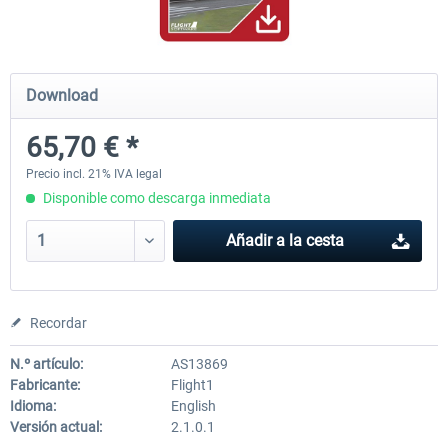
Airbus Bundle
iFly Jets-The 737NG for 
Download
65,70 € *
53,21 € *
60,22 € *
Precio incl. 21% IVA legal
Disponible como descarga inmediata
Añadir a la cesta
Recordar
N.º artículo:
AS13869
Fabricante:
Flight1
Idioma:
English
Versión actual:
2.1.0.1