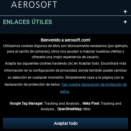
ENLACES ÚTILES
Bienvenido a aerosoft.com!
Utilizamos cookies Algunos de ellos son técnicamente necesarios (por ejemplo,
para el carrito de compras), otros nos ayudan a mejorar nuestras ofertas y
ofrecerle una mejor experiencia de usuario.
Acepta las siguientes cookies haciendo clic en Aceptar todo. Encontrará más
información en la configuración de privacidad, donde también puede cambiar
DESISTIR DEL CONTRATO
su selección en cualquier momento. Simplemente vaya a la página con la
declaración de protección de datos.
Vea nuestra declaración de protección de
INFORMACIÓN
datos.
NO SE PIERDA LAS ÚLTIMAS NOTICIAS
Google Tag Manager:
Tracking and Analysis ,
Meta Pixel:
Tracking and
Analysis ,
OpenStreetMap:
Misc
* Todos los precios, incl. el IVA legal y
gastos de envío
así como las posibles
tasas de recepción si no se describe lo contrario
Aceptar todo
** De aplicación a envíos dentro de Alemania. Los plazos de envío para los