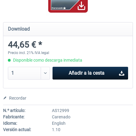
Airbus Bundle
iFly Jets-The 737NG for 
Download
44,65 € *
53,21 € *
60,22 € *
Precio incl. 21% IVA legal
Disponible como descarga inmediata
Añadir a la cesta
Recordar
N.º artículo:
AS12999
Fabricante:
Carenado
Idioma:
English
Versión actual:
1.10