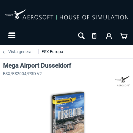
Vista general
FSX Europa
Mega Airport Dusseldorf
FSX/FS2004/P3D V2