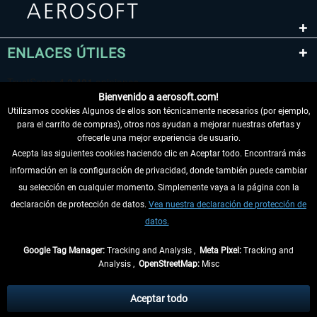
ENLACES ÚTILES
Bienvenido a aerosoft.com!
Utilizamos cookies Algunos de ellos son técnicamente necesarios (por ejemplo,
para el carrito de compras), otros nos ayudan a mejorar nuestras ofertas y
ofrecerle una mejor experiencia de usuario.
Acepta las siguientes cookies haciendo clic en Aceptar todo. Encontrará más
información en la configuración de privacidad, donde también puede cambiar
DESISTIR DEL CONTRATO
su selección en cualquier momento. Simplemente vaya a la página con la
declaración de protección de datos.
Vea nuestra declaración de protección de
INFORMACIÓN
datos.
NO SE PIERDA LAS ÚLTIMAS NOTICIAS
Google Tag Manager:
Tracking and Analysis ,
Meta Pixel:
Tracking and
Analysis ,
OpenStreetMap:
Misc
* Todos los precios, incl. el IVA legal y
gastos de envío
así como las posibles
tasas de recepción si no se describe lo contrario
Aceptar todo
** De aplicación a envíos dentro de Alemania. Los plazos de envío para los