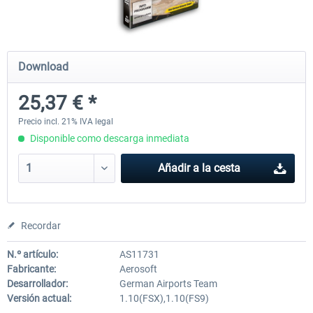
Mega Airport Frankfurt V2.0
Mega Airport Berlin Brande
Download
25,37 € *
30,45 € *
25,37 € *
Precio incl. 21% IVA legal
Disponible como descarga inmediata
Añadir a la cesta
Recordar
N.º artículo:
AS11731
Fabricante:
Aerosoft
Desarrollador:
German Airports Team
Versión actual:
1.10(FSX),1.10(FS9)