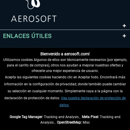
ENLACES ÚTILES
Bienvenido a aerosoft.com!
Utilizamos cookies Algunos de ellos son técnicamente necesarios (por ejemplo,
para el carrito de compras), otros nos ayudan a mejorar nuestras ofertas y
ofrecerle una mejor experiencia de usuario.
Acepta las siguientes cookies haciendo clic en Aceptar todo. Encontrará más
información en la configuración de privacidad, donde también puede cambiar
DESISTIR DEL CONTRATO
su selección en cualquier momento. Simplemente vaya a la página con la
declaración de protección de datos.
Vea nuestra declaración de protección de
INFORMACIÓN
datos.
NO SE PIERDA LAS ÚLTIMAS NOTICIAS
Google Tag Manager:
Tracking and Analysis ,
Meta Pixel:
Tracking and
Analysis ,
OpenStreetMap:
Misc
* Todos los precios, incl. el IVA legal y
gastos de envío
así como las posibles