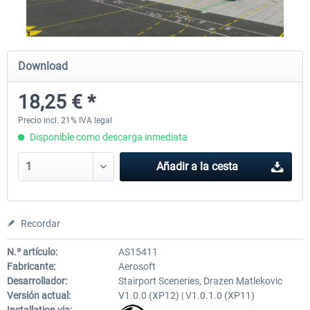
Airport Berlin Brandenburg V2 XP
Airport Zurich V2.0 XP
Download
18,25 € *
30,45 € *
26,39 € *
Precio incl. 21% IVA legal
Disponible como descarga inmediata
Añadir a la cesta
Recordar
N.º artículo:
AS15411
Fabricante:
Aerosoft
Desarrollador:
Stairport Sceneries, Drazen Matlekovic
Versión actual:
V1.0.0 (XP12) | V1.0.1.0 (XP11)