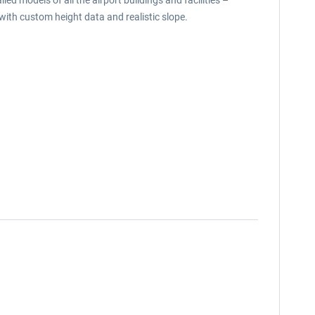
ed models of all the airport buildings and facilities –
 with custom height data and realistic slope.