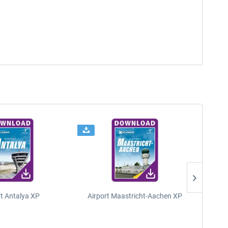
rt Antalya XP
Airport Maastricht-Aachen XP
Poli