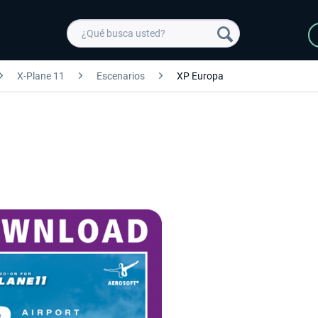
X-Plane 11
Escenarios
XP Europa