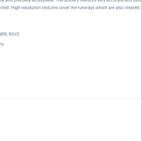
ly and precisely as possible. The scenery features very accurate and detail
tructed. High-resolution textures cover the runways which are also created
(ENBR, BGO)
ons