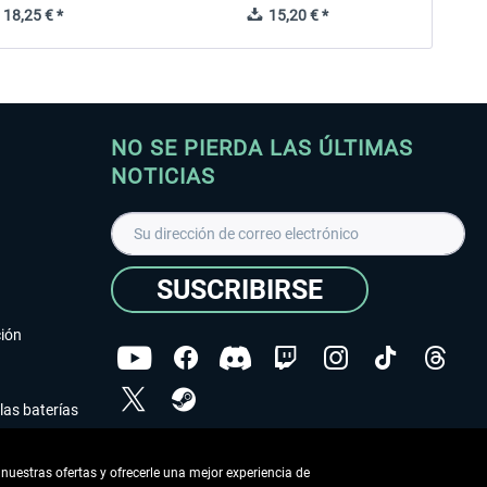
18,25 € *
15,20 € *
NO SE PIERDA LAS ÚLTIMAS
NOTICIAS
SUSCRIBIRSE
ción
las baterías
He leído la
declaración de protección de datos
.
nuestras ofertas y ofrecerle una mejor experiencia de
Copyright © Aerosoft GmbH - Todos los derechos