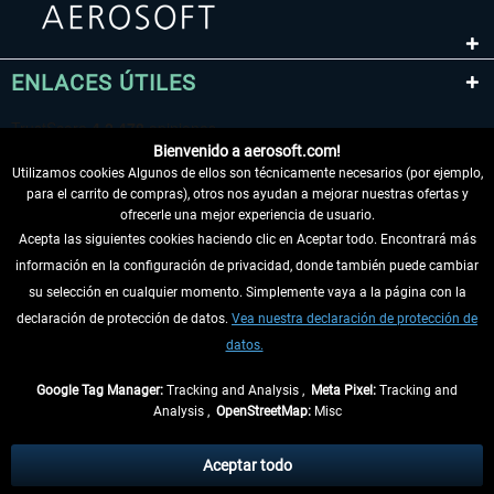
ENLACES ÚTILES
Bienvenido a aerosoft.com!
Utilizamos cookies Algunos de ellos son técnicamente necesarios (por ejemplo,
para el carrito de compras), otros nos ayudan a mejorar nuestras ofertas y
ofrecerle una mejor experiencia de usuario.
Acepta las siguientes cookies haciendo clic en Aceptar todo. Encontrará más
información en la configuración de privacidad, donde también puede cambiar
DESISTIR DEL CONTRATO
su selección en cualquier momento. Simplemente vaya a la página con la
declaración de protección de datos.
Vea nuestra declaración de protección de
INFORMACIÓN
datos.
NO SE PIERDA LAS ÚLTIMAS NOTICIAS
Google Tag Manager:
Tracking and Analysis ,
Meta Pixel:
Tracking and
Analysis ,
OpenStreetMap:
Misc
* Todos los precios, incl. el IVA legal y
gastos de envío
así como las posibles
tasas de recepción si no se describe lo contrario
Aceptar todo
** De aplicación a envíos dentro de Alemania. Los plazos de envío para los