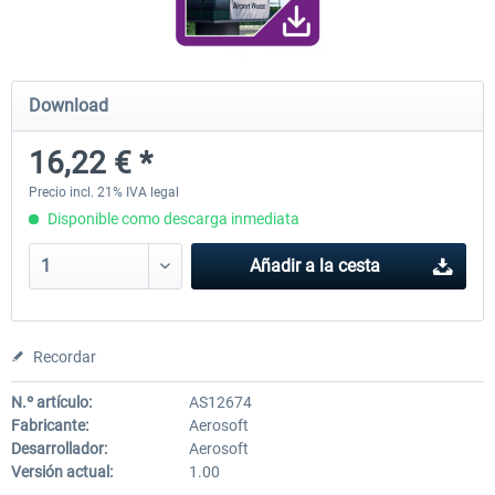
Airport Berlin Brandenburg V2 XP
Airport Zurich V2.0 XP
Download
16,22 € *
30,45 € *
26,39 € *
Precio incl. 21% IVA legal
Disponible como descarga inmediata
Añadir a la cesta
Recordar
N.º artículo:
AS12674
Fabricante:
Aerosoft
Desarrollador:
Aerosoft
Versión actual:
1.00