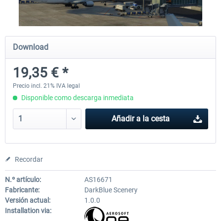
RJAA Tokyo Narita XP
Moscow City XP
Download
19,35 € *
24,59 € *
30,25 € *
Precio incl. 21% IVA legal
Disponible como descarga inmediata
Añadir a la cesta
Recordar
N.º artículo:
AS16671
Fabricante:
DarkBlue Scenery
Versión actual:
1.0.0
Installation via: