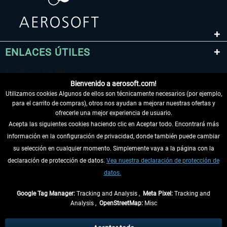
ENLACES ÚTILES
Bienvenido a aerosoft.com!
Utilizamos cookies Algunos de ellos son técnicamente necesarios (por ejemplo,
para el carrito de compras), otros nos ayudan a mejorar nuestras ofertas y
ofrecerle una mejor experiencia de usuario.
Acepta las siguientes cookies haciendo clic en Aceptar todo. Encontrará más
información en la configuración de privacidad, donde también puede cambiar
DESISTIR DEL CONTRATO
su selección en cualquier momento. Simplemente vaya a la página con la
declaración de protección de datos.
Vea nuestra declaración de protección de
INFORMACIÓN
datos.
NO SE PIERDA LAS ÚLTIMAS NOTICIAS
Google Tag Manager:
Tracking and Analysis ,
Meta Pixel:
Tracking and
Analysis ,
OpenStreetMap:
Misc
* Todos los precios, incl. el IVA legal y
gastos de envío
así como las posibles
tasas de recepción si no se describe lo contrario