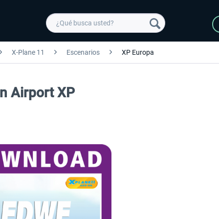
X-Plane 11
Escenarios
XP Europa
n Airport XP