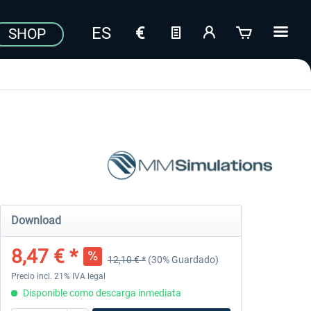
SHOP
Download
8,47 € *
12,10 € *
(30% Guardado)
Precio incl. 21% IVA legal
Disponible como descarga inmediata