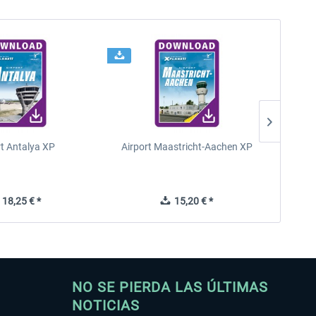
rt Antalya XP
Airport Maastricht-Aachen XP
Poli
18,25 € *
15,20 € *
NO SE PIERDA LAS ÚLTIMAS
NOTICIAS