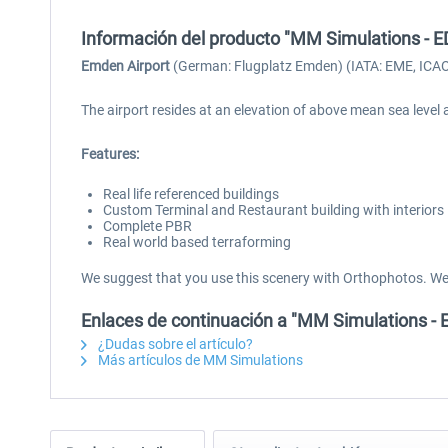
Información del producto "MM Simulations - 
Emden Airport
(German: Flugplatz Emden) (IATA: EME, ICAO: 
The airport resides at an elevation of above mean sea lev
Features:
Real life referenced buildings
Custom Terminal and Restaurant building with interiors
Complete PBR
Real world based terraforming
We suggest that you use this scenery with Orthophotos. We 
Enlaces de continuación a "MM Simulations - 
¿Dudas sobre el artículo?
Más artículos de MM Simulations