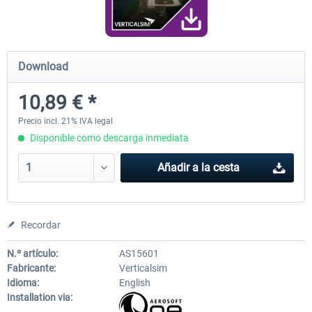
FunnerFlight - KSAN, KNZY & Naval
Saint Croix XP
Download
Base San...
10,89 € *
20,29 € *
25,20 € *
Precio incl. 21% IVA legal
Disponible como descarga inmediata
Añadir a la cesta
Recordar
N.º artículo:
AS15601
Fabricante:
Verticalsim
Idioma:
English
Installation via: