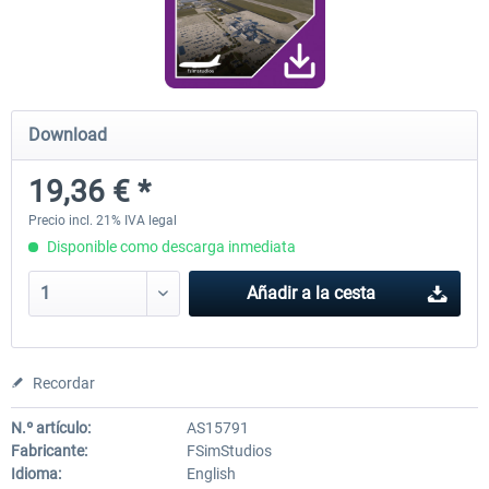
FunnerFlight - KSAN, KNZY & Naval
Saint Croix XP
Base San...
Download
20,29 € *
25,20 € *
19,36 € *
Precio incl. 21% IVA legal
Disponible como descarga inmediata
Añadir a la cesta
Recordar
N.º artículo:
AS15791
Fabricante:
FSimStudios
Idioma:
English