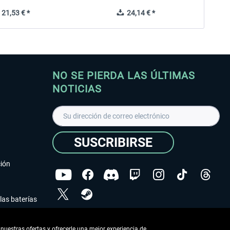
21,53 € *
24,14 € *
NO SE PIERDA LAS ÚLTIMAS
NOTICIAS
SUSCRIBIRSE
ción
las baterías
He leído la
declaración de protección de datos
.
nuestras ofertas y ofrecerle una mejor experiencia de