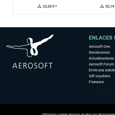
23,28 € *
30,19 
ENLACES 
Aerosoft One
Devoluciones
Actualizaciones
Aerosoft Forum
Envíe una solici
Gift vouchers
Freeware
Utilizamos cookies Algunos de ellos son técnicamente