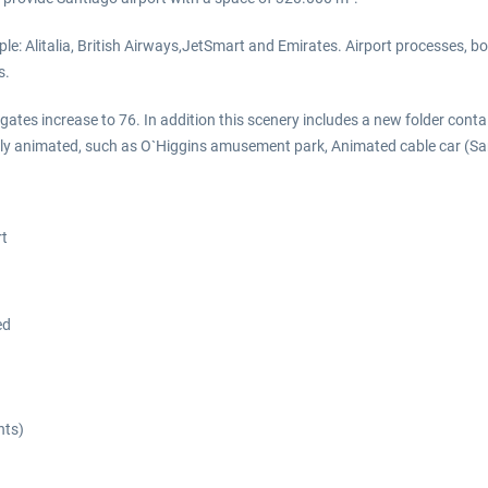
ple: Alitalia, British Airways,JetSmart and Emirates. Airport processes, bo
s.
ates increase to 76. In addition this scenery includes a new folder cont
 fully animated, such as O`Higgins amusement park, Animated cable car (S
rt
ed
nts)