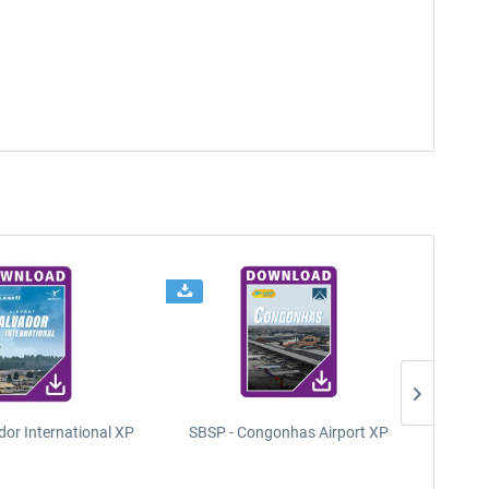
dor International XP
SBSP - Congonhas Airport XP
SBGR