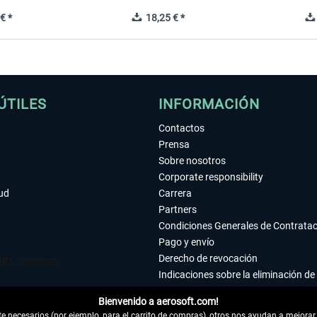
€ *
18,25 € *
ÚTILES
INFORMACIÓN
Contactos
Prensa
Sobre nosotros
Corporate responsibility
tud
Carrera
Partners
Condiciones Generales de Contrata
Pago y envío
Derecho de revocación
Indicaciones sobre la eliminación de 
Declaración de protección de datos
Bienvenido a aerosoft.com!
Accesibilidad
 necesarios (por ejemplo, para el carrito de compras), otros nos ayudan a mejorar 