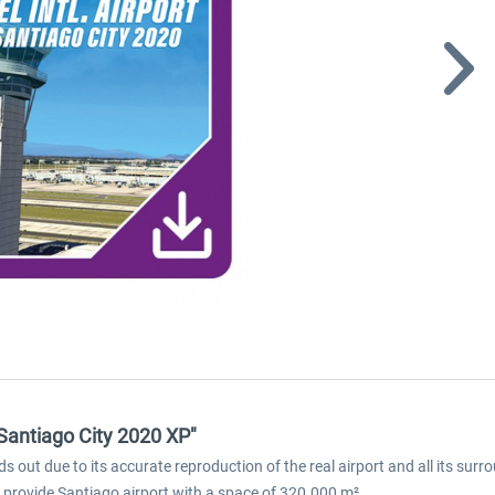
 Santiago City 2020 XP"
s out due to its accurate reproduction of the real airport and all its sur
ll provide Santiago airport with a space of 320.000 m².