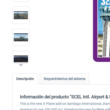
Descripción
Requerimientos del sistema
Información del producto "SCEL Intl. Airport &
This is the new X-Plane add-on Santiago International, stand
terminal of over 200.000 m2, therefore the new facilities wi