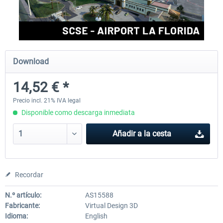
FSDG - Cusco MSFS
Sierrasim Simulation - SKMD 
Herrera...
Download
18,15 € *
13,31 € *
14,52 € *
Precio incl. 21% IVA legal
Disponible como descarga inmediata
Añadir a la cesta
Recordar
N.º artículo:
AS15588
Fabricante:
Virtual Design 3D
Idioma:
English