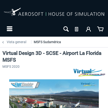
Vista general
MSFS Sudamérica
Virtual Design 3D - SCSE - Airport La Florida
MSFS
MSFS 2020