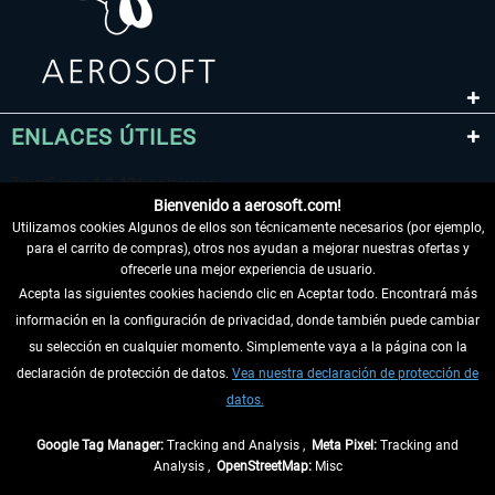
ENLACES ÚTILES
Bienvenido a aerosoft.com!
Utilizamos cookies Algunos de ellos son técnicamente necesarios (por ejemplo,
para el carrito de compras), otros nos ayudan a mejorar nuestras ofertas y
ofrecerle una mejor experiencia de usuario.
Acepta las siguientes cookies haciendo clic en Aceptar todo. Encontrará más
información en la configuración de privacidad, donde también puede cambiar
DESISTIR DEL CONTRATO
su selección en cualquier momento. Simplemente vaya a la página con la
declaración de protección de datos.
Vea nuestra declaración de protección de
INFORMACIÓN
datos.
NO SE PIERDA LAS ÚLTIMAS NOTICIAS
Google Tag Manager:
Tracking and Analysis ,
Meta Pixel:
Tracking and
Analysis ,
OpenStreetMap:
Misc
* Todos los precios, incl. el IVA legal y
gastos de envío
así como las posibles