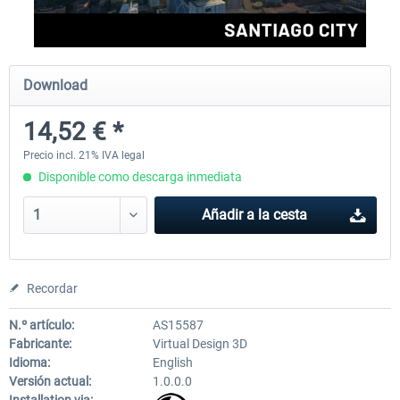
FSDG - Cusco MSFS
Sierrasim Simulation - SKMD 
Download
Herrera...
14,52 € *
18,15 € *
13,31 € *
Precio incl. 21% IVA legal
Disponible como descarga inmediata
Añadir a la cesta
Recordar
N.º artículo:
AS15587
Fabricante:
Virtual Design 3D
Idioma:
English
Versión actual:
1.0.0.0