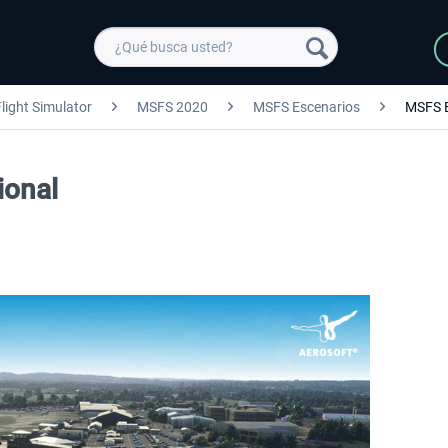
light Simulator
MSFS 2020
MSFS Escenarios
MSFS 
ional