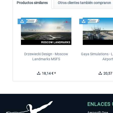
Productos similares
Otros clientes también compraron
Drzewiecki Design - Moscow
Gaya Simulations - L
Landmarks MSFS
Airpor
18,14 € *
20,57 
ENLACES 
Aerosoft One