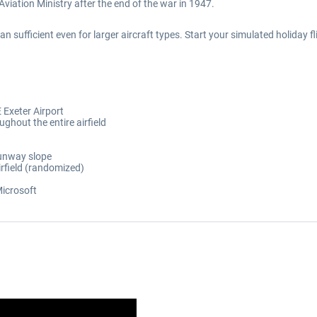
l Aviation Ministry after the end of the war in 1947.
sufficient even for larger aircraft types. Start your simulated holiday fl
E Exeter Airport
ghout the entire airfield
runway slope
airfield (randomized)
Microsoft