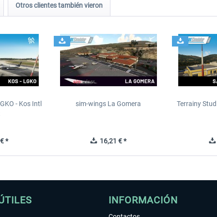
Otros clientes también vieron
GKO - Kos Intl
sim-wings La Gomera
Terrainy Stud
t
€ *
16,21 € *
ÚTILES
INFORMACIÓN
Contactos