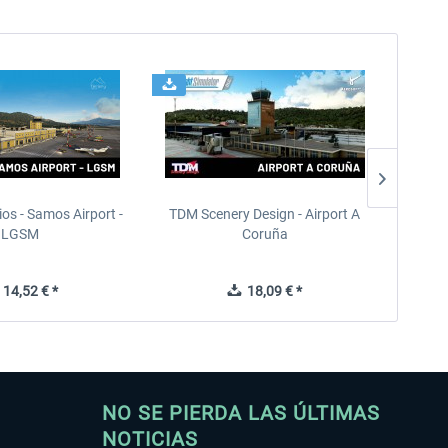
ios - Samos Airport -
TDM Scenery Design - Airport A
FlyLo
LGSM
Coruña
14,52 € *
18,09 € *
NO SE PIERDA LAS ÚLTIMAS
NOTICIAS