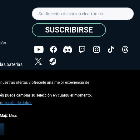
SUSCRIBIRSE
ción
las baterías
He leído la
declaración de protección de datos
.
nuestras ofertas y ofrecerle una mejor experiencia de
Copyright © Aerosoft GmbH - Todos los derechos
reservados
bién puede cambiar su selección en cualquier momento.
rotección de datos.
tMap:
Misc
describe lo contrario
o
 en la
información de envío
.