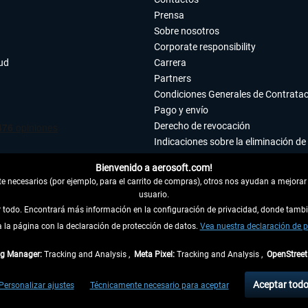
Prensa
Sobre nosotros
Corporate responsibility
tud
Carrera
Partners
Condiciones Generales de Contrata
Pago y envío
Derecho de revocación
Indicaciones sobre la eliminación de 
Declaración de protección de datos
Bienvenido a aerosoft.com!
Accesibilidad
 necesarios (por ejemplo, para el carrito de compras), otros nos ayudan a mejorar 
Aviso legal
usuario.
ar todo. Encontrará más información en la configuración de privacidad, donde tam
la página con la declaración de protección de datos.
 DEL CONTRATO
Vea nuestra declaración de p
ag Manager:
Tracking and Analysis ,
Meta Pixel:
Tracking and Analysis ,
OpenStree
ncl. el IVA legal y
gastos de envío
así como las posibles tasas de recepción si no se 
Aceptar tod
Personalizar ajustes
Técnicamente necesario para aceptar
dentro de Alemania. Los plazos de envío para los demás países se pueden consultar