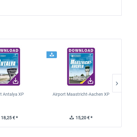
rt Antalya XP
Airport Maastricht-Aachen XP
Poli
18,25 € *
15,20 € *