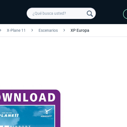
X-Plane 11
Escenarios
XP Europa