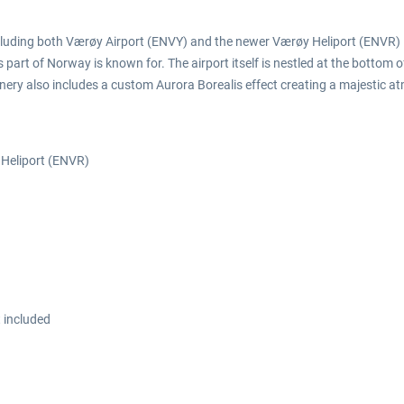
including both Værøy Airport (ENVY) and the newer Værøy Heliport (ENVR) lo
is part of Norway is known for. The airport itself is nestled at the bottom o
ry also includes a custom Aurora Borealis effect creating a majestic at
 Heliport (ENVR)
t included