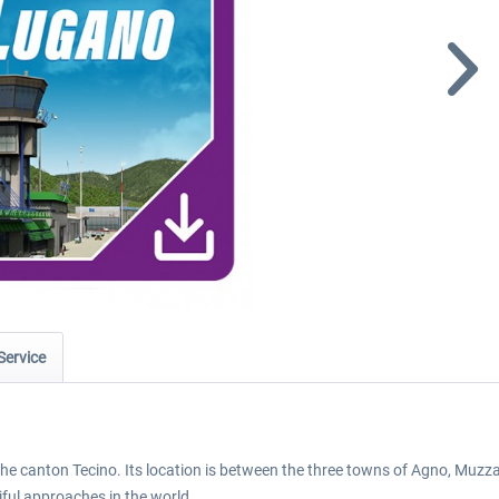
Service
 the canton Tecino. Its location is between the three towns of Agno, Muzzan
ful approaches in the world.