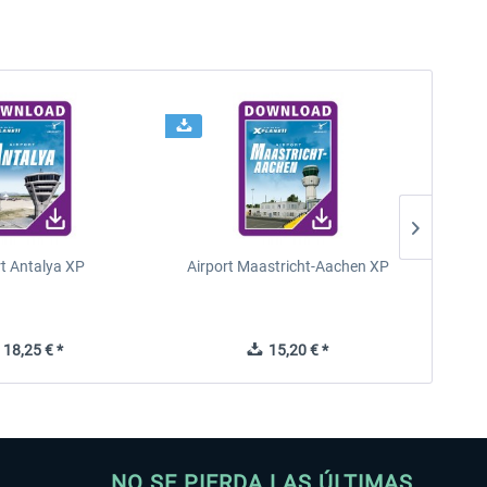
rt Antalya XP
Airport Maastricht-Aachen XP
Poli
18,25 € *
15,20 € *
NO SE PIERDA LAS ÚLTIMAS