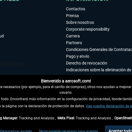
Contactos
Prensa
Sobre nosotros
Corporate responsibility
tud
Carrera
Partners
Condiciones Generales de Contrata
Pago y envío
Derecho de revocación
Indicaciones sobre la eliminación de 
Declaración de protección de datos
Bienvenido a aerosoft.com!
Accesibilidad
 necesarios (por ejemplo, para el carrito de compras), otros nos ayudan a mejorar 
Aviso legal
usuario.
ar todo. Encontrará más información en la configuración de privacidad, donde tam
la página con la declaración de protección de datos.
 DEL CONTRATO
Vea nuestra declaración de p
ag Manager:
Tracking and Analysis ,
Meta Pixel:
Tracking and Analysis ,
OpenStree
ncl. el IVA legal y
gastos de envío
así como las posibles tasas de recepción si no se 
Aceptar tod
Personalizar ajustes
Técnicamente necesario para aceptar