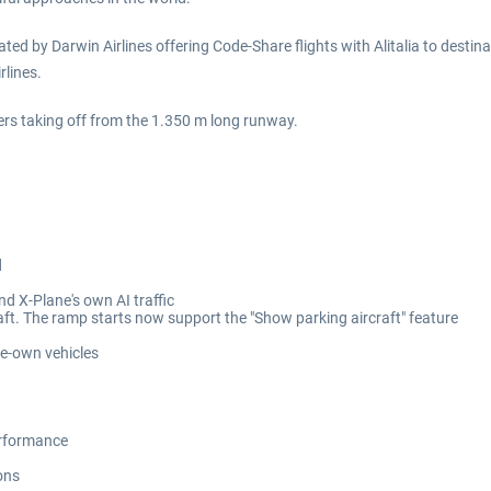
ed by Darwin Airlines offering Code-Share flights with Alitalia to destin
rlines.
rs taking off from the 1.350 m long runway.
d
nd X-Plane's own AI traffic
aft. The ramp starts now support the "Show parking aircraft" feature
ne-own vehicles
erformance
ons