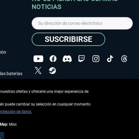
NOTICIAS
SUSCRIBIRSE
ción
las baterías
He leído la
declaración de protección de datos
.
nuestras ofertas y ofrecerle una mejor experiencia de
Copyright © Aerosoft GmbH - Todos los derechos
reservados
bién puede cambiar su selección en cualquier momento.
rotección de datos.
tMap:
Misc
describe lo contrario
o