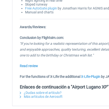
Night lighting in real time
Sloped runway
Free AutoGate plugin
by Jonathan Harris for AGNIS and
Manual and charts
Awards/Reviews:
Conclusion by Flightsim.com:
"If you're looking for a realistic representation of this airp
and enjoyable approaches, quality texturing, excellent detai
one to add to the birthday or Christmas wish list."
Read review
For the functions of X-Life the additional
X-Life-Plugin
by JA
Enlaces de continuación a "Airport Lugano XP"
¿Dudas sobre el artículo?
Más artículos de Aerosoft