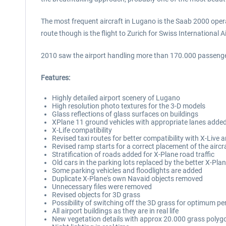
The most frequent aircraft in Lugano is the Saab 2000 operat
route though is the flight to Zurich for Swiss International Ai
2010 saw the airport handling more than 170.000 passenge
Features:
Highly detailed airport scenery of Lugano
High resolution photo textures for the 3-D models
Glass reflections of glass surfaces on buildings
XPlane 11 ground vehicles with appropriate lanes adde
X-Life compatibility
Revised taxi routes for better compatibility with X-Live a
Revised ramp starts for a correct placement of the aircr
Stratification of roads added for X-Plane road traffic
Old cars in the parking lots replaced by the better X-Pla
Some parking vehicles and floodlights are added
Duplicate X-Plane's own Navaid objects removed
Unnecessary files were removed
Revised objects for 3D grass
Possibility of switching off the 3D grass for optimum p
All airport buildings as they are in real life
New vegetation details with approx 20.000 grass polyg