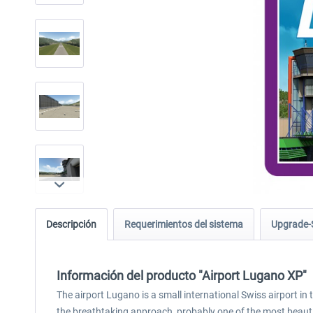
Descripción
Requerimientos del sistema
Upgrade-
Información del producto "Airport Lugano XP"
The airport Lugano is a small international Swiss airport in
the breathtaking approach, probably one of the most beauti