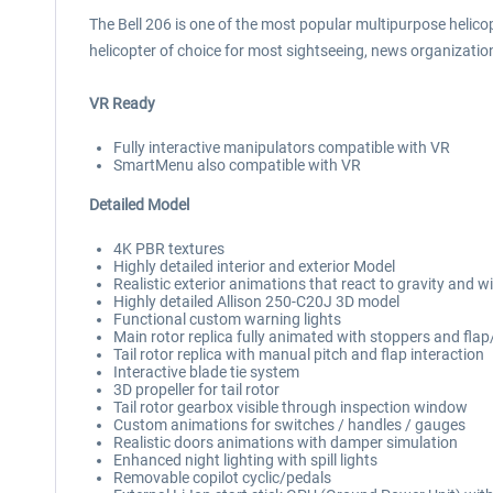
The Bell 206 is one of the most popular multipurpose helicopt
helicopter of choice for most sightseeing, news organizati
VR Ready
Fully interactive manipulators compatible with VR
SmartMenu also compatible with VR
Detailed Model
4K PBR textures
Highly detailed interior and exterior Model
Realistic exterior animations that react to gravity and w
Highly detailed Allison 250-C20J 3D model
Functional custom warning lights
Main rotor replica fully animated with stoppers and flap
Tail rotor replica with manual pitch and flap interaction
Interactive blade tie system
3D propeller for tail rotor
Tail rotor gearbox visible through inspection window
Custom animations for switches / handles / gauges
Realistic doors animations with damper simulation
Enhanced night lighting with spill lights
Removable copilot cyclic/pedals