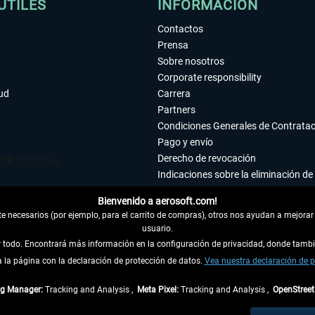
ÚTILES
INFORMACIÓN
Contactos
Prensa
Sobre nosotros
Corporate responsibility
tud
Carrera
Partners
Condiciones Generales de Contrata
Pago y envío
Derecho de revocación
Indicaciones sobre la eliminación de 
Declaración de protección de datos
Bienvenido a aerosoft.com!
Accesibilidad
 necesarios (por ejemplo, para el carrito de compras), otros nos ayudan a mejorar 
Aviso legal
usuario.
ar todo. Encontrará más información en la configuración de privacidad, donde tam
la página con la declaración de protección de datos.
 DEL CONTRATO
Vea nuestra declaración de p
ag Manager:
Tracking and Analysis ,
Meta Pixel:
Tracking and Analysis ,
OpenStree
ncl. el IVA legal y
gastos de envío
así como las posibles tasas de recepción si no se 