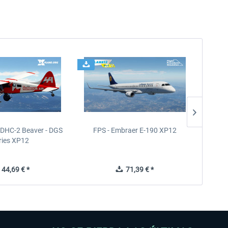
- DHC-2 Beaver - DGS
FPS - Embraer E-190 XP12
FPS -
ries XP12
44,69 € *
71,39 € *