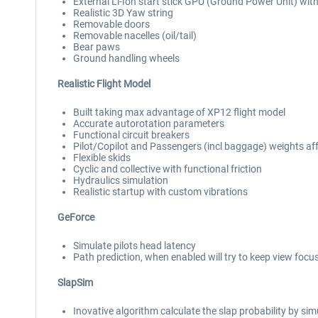
External Li-Ion start stick GPU (Ground Power Unit) wi
Realistic 3D Yaw string
Removable doors
Removable nacelles (oil/tail)
Bear paws
Ground handling wheels
Realistic Flight Model
Built taking max advantage of XP12 flight model
Accurate autorotation parameters
Functional circuit breakers
Pilot/Copilot and Passengers (incl baggage) weights af
Flexible skids
Cyclic and collective with functional friction
Hydraulics simulation
Realistic startup with custom vibrations
GeForce
Simulate pilots head latency
Path prediction, when enabled will try to keep view focu
SlapSim
Inovative algorithm calculate the slap probability by sim