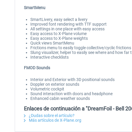
SmartMenu
SmartLivery, easy select a livery
Improved font rendering with TTF support
All settings in one place with easy access
Easy access to X-Plane volume
Easy access to X-Plane weights
Quick views SmartMenu
Frictions menu to easily toggle collective/cyclic frictions
Slung visualizer, helper to easily see where and how far 
Interactive checklists
FMOD Sounds
Interior and Exterior with 3D positional sounds
Doppler on exterior sounds
Volumetric cockpit
Sound interaction with doors and headphone
Enhanced cabin weather sounds
Enlaces de continuación a "DreamFoil - Bell 2
¿Dudas sobre el artículo?
Más artículos de X-Plane.org