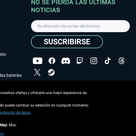
NO SE PIERDA LAS ÚLTIMAS
NOTICIAS
SUSCRIBIRSE
ción
las baterías
He leído la
declaración de protección de datos
.
nuestras ofertas y ofrecerle una mejor experiencia de
Copyright © Aerosoft GmbH - Todos los derechos
reservados
bién puede cambiar su selección en cualquier momento.
rotección de datos.
tMap:
Misc
describe lo contrario