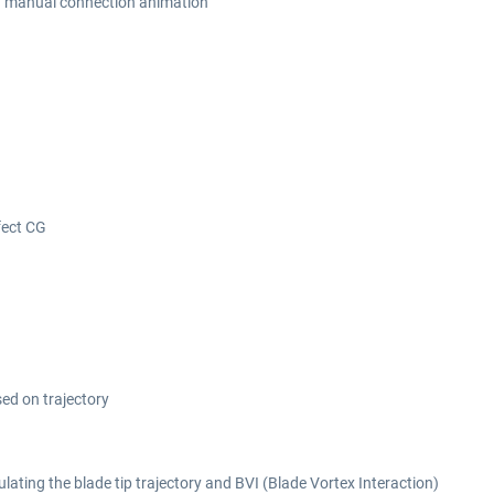
th manual connection animation
fect CG
sed on trajectory
ulating the blade tip trajectory and BVI (Blade Vortex Interaction)