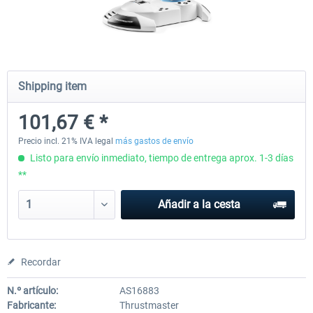
Honeycomb - Bravo Throttle Quadrant
Honeycomb Yoke & Throttle 
Shipping item
254,19 € *
467,72 € *
101,67 € *
Precio incl. 21% IVA legal
más gastos de envío
Listo para envío inmediato, tiempo de entrega aprox. 1-3 días
**
Añadir a la cesta
Recordar
N.º artículo:
AS16883
Fabricante:
Thrustmaster